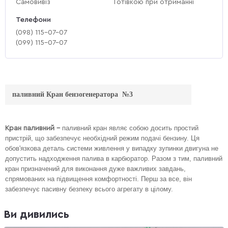
Самовивіз
Готівкою при отриманні
Телефони
(‎098) 115-07-07
(‎099) 115-07-07
паливний Кран бензогенератора №3
паливний кран являє собою досить простий
Кран паливний -
пристрій, що забезпечує необхідний режим подачі бензину. Ця
обов'язкова деталь системи живлення у випадку зупинки двигуна не
допустить надходження палива в карбюратор. Разом з тим, паливний
кран призначений для виконання дуже важливих завдань,
спрямованих на підвищення комфортності. Перш за все, він
забезпечує пасивну безпеку всього агрегату в цілому.
Ви дивились