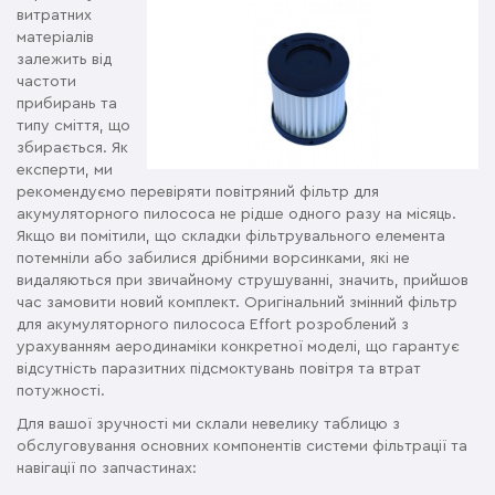
витратних
матеріалів
залежить від
частоти
прибирань та
типу сміття, що
збирається. Як
експерти, ми
рекомендуємо перевіряти повітряний фільтр для
акумуляторного пилососа не рідше одного разу на місяць.
Якщо ви помітили, що складки фільтрувального елемента
потемніли або забилися дрібними ворсинками, які не
видаляються при звичайному струшуванні, значить, прийшов
час замовити новий комплект. Оригінальний змінний фільтр
для акумуляторного пилососа Effort розроблений з
урахуванням аеродинаміки конкретної моделі, що гарантує
відсутність паразитних підсмоктувань повітря та втрат
потужності.
Для вашої зручності ми склали невелику таблицю з
обслуговування основних компонентів системи фільтрації та
навігації по запчастинах: