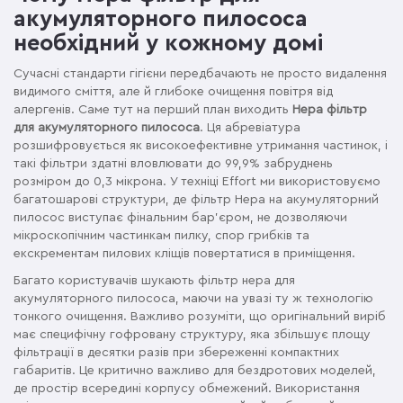
акумуляторного пилососа
необхідний у кожному домі
Сучасні стандарти гігієни передбачають не просто видалення
видимого сміття, але й глибоке очищення повітря від
алергенів. Саме тут на перший план виходить
Hepa фільтр
для акумуляторного пилососа
. Ця абревіатура
розшифровується як високоефективне утримання частинок, і
такі фільтри здатні вловлювати до 99,9% забруднень
розміром до 0,3 мікрона. У техніці Effort ми використовуємо
багатошарові структури, де фільтр Hepa на акумуляторний
пилосос виступає фінальним бар'єром, не дозволяючи
мікроскопічним частинкам пилку, спор грибків та
екскрементам пилових кліщів повертатися в приміщення.
Багато користувачів шукають фільтр нера для
акумуляторного пилососа, маючи на увазі ту ж технологію
тонкого очищення. Важливо розуміти, що оригінальний виріб
має специфічну гофровану структуру, яка збільшує площу
фільтрації в десятки разів при збереженні компактних
габаритів. Це критично важливо для бездротових моделей,
де простір всередині корпусу обмежений. Використання