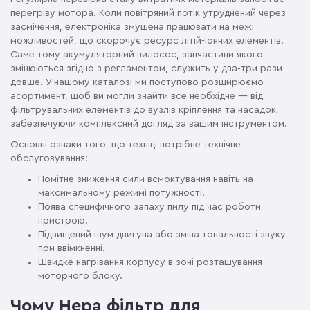
перегріву мотора. Коли повітряний потік утруднений через
засмічення, електроніка змушена працювати на межі
можливостей, що скорочує ресурс літій-іонних елементів.
Саме тому акумуляторний пилосос, запчастини якого
змінюються згідно з регламентом, служить у два-три рази
довше. У нашому каталозі ми поступово розширюємо
асортимент, щоб ви могли знайти все необхідне — від
фільтрувальних елементів до вузлів кріплення та насадок,
забезпечуючи комплексний догляд за вашим інструментом.
Основні ознаки того, що техніці потрібне технічне
обслуговування:
Помітне зниження сили всмоктування навіть на
максимальному режимі потужності.
Поява специфічного запаху пилу під час роботи
пристрою.
Підвищений шум двигуна або зміна тональності звуку
при ввімкненні.
Швидке нагрівання корпусу в зоні розташування
моторного блоку.
Чому Hepa фільтр для