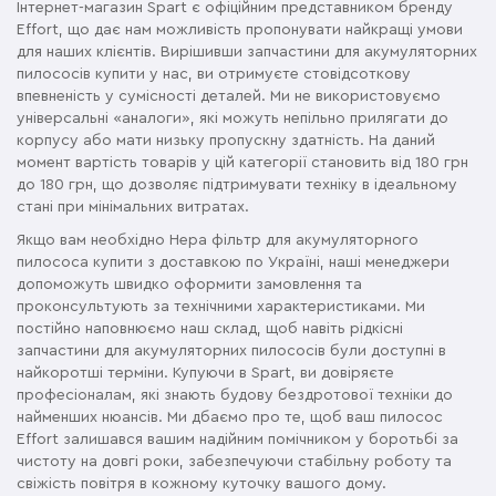
Інтернет-магазин Spart є офіційним представником бренду
Effort, що дає нам можливість пропонувати найкращі умови
для наших клієнтів. Вирішивши запчастини для акумуляторних
пилососів купити у нас, ви отримуєте стовідсоткову
впевненість у сумісності деталей. Ми не використовуємо
універсальні «аналоги», які можуть непільно прилягати до
корпусу або мати низьку пропускну здатність. На даний
момент вартість товарів у цій категорії становить від 180 грн
до 180 грн, що дозволяє підтримувати техніку в ідеальному
стані при мінімальних витратах.
Якщо вам необхідно Hepa фільтр для акумуляторного
пилососа купити з доставкою по Україні, наші менеджери
допоможуть швидко оформити замовлення та
проконсультують за технічними характеристиками. Ми
постійно наповнюємо наш склад, щоб навіть рідкісні
запчастини для акумуляторних пилососів були доступні в
найкоротші терміни. Купуючи в Spart, ви довіряєте
професіоналам, які знають будову бездротової техніки до
найменших нюансів. Ми дбаємо про те, щоб ваш пилосос
Effort залишався вашим надійним помічником у боротьбі за
чистоту на довгі роки, забезпечуючи стабільну роботу та
свіжість повітря в кожному куточку вашого дому.