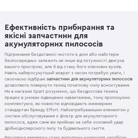
Ефективність прибирання та
якісні запчастини для
акумуляторних пилососів
Підтримання бездоганної чистоти в домі або майстерні
безпосередньо залежить не лише від потужності двигуна
вашого пристрою, але й від стану його ключових вузлів.
Навіть найпросунутіший апарат з часом потребує уваги, і
своєчасно підібрані
запчастини для акумуляторних пилососів
дозволяють повернути техніці початкову силу всмоктування.
Ми в магазині Spart розуміємо, що бездротова техніка
працює в умовах підвищених навантажень, тому пропонуємо
комплектуючі, які повністю відповідають інженерним
стандартам бренду Effort. Найзатребуванішим елементом у
системі обслуговування є фільтр для акумуляторного
пилососа, адже саме він приймає на себе основний удар
дрібнодисперсного пилу та будівельного сміття.
Регулярна перевірка стану витратних матеріалів запобігає