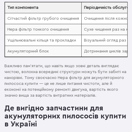
Тип компонента
Періодичність обслугов
Сітчастий фільтр грубого очищення
Очищення після кожног
Hepa фільтр тонкого очищення
Сухе чищення раз на міс
Ущільнювальні кільця та прокладки
Візуальний огляд раз на
Акумуляторний блок
Дотримання циклів заря
Важливо пам'ятати, що навіть якщо зовні деталь виглядає
чистою, волокна всередині структури можуть бути забиті на
нанорівні. Тому своєчасно Hepa фільтр для акумуляторного
пилососа купити — це не лише питання чистоти, але й
економії на потенційному ремонті двигуна, вартість якого
значно вища за вартість витратних матеріалів.
Де вигідно запчастини для
акумуляторних пилососів купити
в Україні