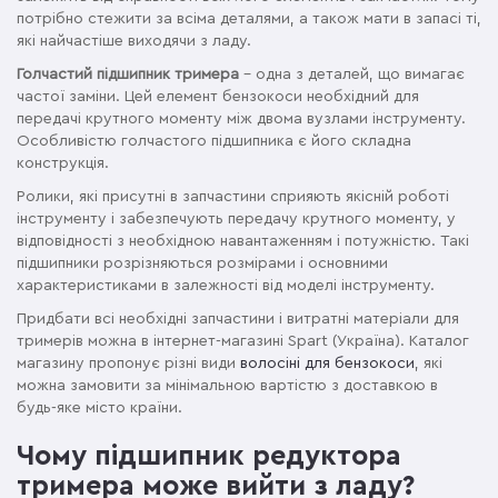
потрібно стежити за всіма деталями, а також мати в запасі ті,
які найчастіше виходячи з ладу.
Голчастий підшипник тримера
– одна з деталей, що вимагає
частої заміни. Цей елемент бензокоси необхідний для
передачі крутного моменту між двома вузлами інструменту.
Особливістю голчастого підшипника є його складна
конструкція.
Ролики, які присутні в запчастини сприяють якісній роботі
інструменту і забезпечують передачу крутного моменту, у
відповідності з необхідною навантаженням і потужністю. Такі
підшипники розрізняються розмірами і основними
характеристиками в залежності від моделі інструменту.
Придбати всі необхідні запчастини і витратні матеріали для
тримерів можна в інтернет-магазині Spart (Україна). Каталог
магазину пропонує різні види
волосіні для бензокоси
, які
можна замовити за мінімальною вартістю з доставкою в
будь-яке місто країни.
Чому підшипник редуктора
тримера може вийти з ладу?