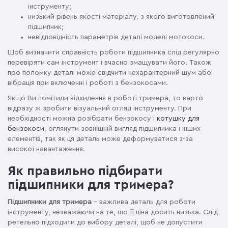
інструменту;
низький рівень якості матеріалу, з якого виготовлений
підшипник;
невідповідність параметрів деталі моделі мотокоси.
Щоб визначити справність роботи підшипника слід регулярно
перевіряти сам інструмент і вчасно змащувати його. Також
про поломку деталі може свідчити нехарактерний шум або
вібрація при включенні і роботі з бензокосами.
Якщо Ви помітили відхилення в роботі тримера, то варто
відразу ж зробити візуальний огляд інструменту. При
необхідності можна розібрати бензокосу і
котушку для
бензокоси
, оглянути зовнішній вигляд підшипника і інших
елементів, так як ця деталь може деформуватися з-за
високої навантаження.
Як правильно підбирати
підшипники для тримера?
Підшипники для тримера
– важлива деталь для роботи
інструменту, незважаючи на те, що її ціна досить низька. Слід
ретельно підходити до вибору деталі, щоб не допустити