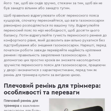
його так, щоб він сидів зручно, стежачи за тим, щоб він не
був занадто вільним або занадто тугим.
Щоб правильно відрегулювати обсяг переносного пояса
кущорізів, спочатку переконайтеся, що вага газонокосарки
рівномірно розподіляється по вашому тілу. Відрегулюйте
переносний пояс по мірі необхідності, щоб досягти цього
балансу. Потім відрегулюйте гучність переносного ременя до
комфортного рівня, який дозволить вам вільно рухатися без
підстрибування або зміщення газонокосарки. Нарешті, перед
початком роботи завжди перевіряйте надійність кріплення
ременя і правильність закріплення газонокосарки. З
допомогою цих простих кроків ви зможете насолодитися
зручністю переносного пояси для газонокосарок, працюючи
у дворі і визначитися з характеристиками, перед тим як
ремінь для тріммера купити за вигідною ціною.
Плечовий ремінь для тріммера:
особливості та переваги
Плечовий ремінь для
тріммера
є важливим
аксесуаром для будь-