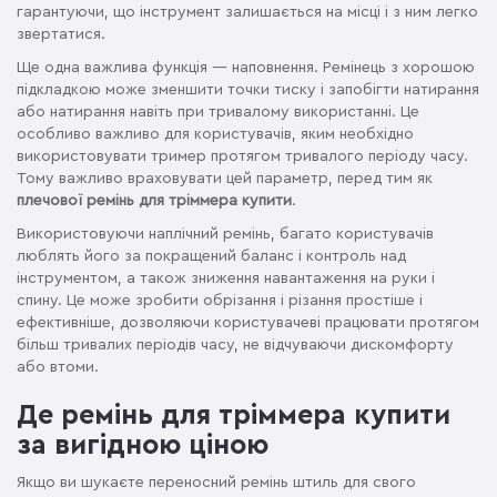
гарантуючи, що інструмент залишається на місці і з ним легко
звертатися.
Ще одна важлива функція — наповнення. Ремінець з хорошою
підкладкою може зменшити точки тиску і запобігти натирання
або натирання навіть при тривалому використанні. Це
особливо важливо для користувачів, яким необхідно
використовувати тример протягом тривалого періоду часу.
Тому важливо враховувати цей параметр, перед тим як
плечової
ремінь для тріммера купити
.
Використовуючи наплічний ремінь, багато користувачів
люблять його за покращений баланс і контроль над
інструментом, а також зниження навантаження на руки і
спину. Це може зробити обрізання і різання простіше і
ефективніше, дозволяючи користувачеві працювати протягом
більш тривалих періодів часу, не відчуваючи дискомфорту
або втоми.
Де ремінь для тріммера купити
за вигідною ціною
Якщо ви шукаєте переносний ремінь штиль для свого