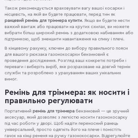
Також рекомендується враховувати вагу вашої косарки і
місцевість, на якій ви будете працювати, перед тим як
ранцевий ремінь для тріммера купити
. Якщо ви будете нести
важкий вантаж або працювати на крутих схилах, ви можете
вибрати більш широкий ремінь з додатковою набиванням або
підтримкою, щоб зменшити навантаження на спину і плечі.
В кінцевому рахунку, ключем до вибору правильного пояси
для вашого рюкзака газонокосарки бензиновий є
проведення дослідження. Розгляд ваші конкретні потреби і
переваги і виберіть виріб, яке розраховане на довгий термін
служби та розроблено з урахуванням ваших унікальних
вимог.
Ремінь для тріммера: як носити і
правильно регулювати
Портативний
ремінь для тріммера
бензиновий — це зручний
аксесуар, який дозволяє з легкістю носити газонокосарку
під час роботи у дворі. Щоб надіти переносний ранець
універсальний, просто одягніть його на плече і помістіть
гачок на кінці ременя на ручку газонокосарки. Відрегулюйте