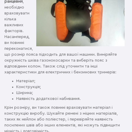
ранцевий
,
необхідно
враховувати
кілька
важливих
факторів.
Насамперед,
ви повинні
переконатися,
що розмір пояса підходить для вашої машини. Виміряйте
окружність шківа газонокосарки та виберіть пояс з
відповідним колом. Також слід уточнити та інші
характеристики для електричних і бензинових тримерів:
Матеріал;
Конструкція;
Ширина;
Наявність додаткової набивання.
Крім розміру, ви також повинні враховувати матеріал і
конструкцію виробу. Шукайте ремені з міцних матеріалів,
таких як нейлон або поліестер, і перевіряйте наявність
посилених швів або інших елементів, які можуть підвищити
міцність і довговічність.