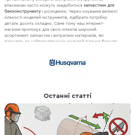
власникам часто можуть знадобитися
запчастини для
бензоінструменту
і розхідники. Через існування великої
кількості моделей інструментів, підібрати потрібну
деталь досить складно. Саме тому наш інтернет-
магазин пропонує для своїх клієнтів широкий
асортимент запчастин і витратних матеріалів, які
підходять до найпопулярніших моделей відомих брендів.
Також наш інтернет-магазин надає можливість клієнтам
швидко оформити покупку, як оптом, так і вроздріб.
Що може запропонувати наш
магазин запчастин для
бензоінструменту
Наявність садових інструментів вимагає практично
Останні статті
постійної заміни різних запчастин і витратних
матеріалів. Щоб кожен покупець міг отримати
максимальний комфорт від здійснення покупки, каталог
у нашому інтернет-магазині представляє найбільший
вибір. До основних розділів нашого магазину можна
віднести: