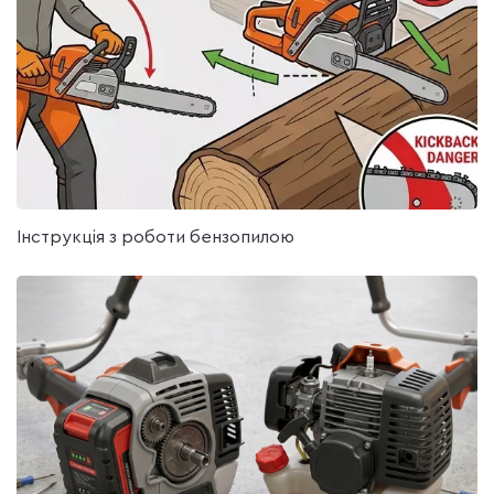
Запчастини для бензопил
;
Запчастини для бензокоси
;
Запчастини для електропил;
витратні Матеріали та багато іншого.
Якщо у вас має мотопила і ви часто користуєтеся, тоді
вам обов'язково знадобляться запчастини для
бензопил. У нашому каталозі ви знайдете ремонтні
частини для виробів від відомих брендів: Штиль,
Хускварна та інші. Підібрати нову деталь під певну
модель досить легко. Кожен товар має докладний
Інструкція з роботи бензопилою
опис, а також працюють досвідчені онлайн-менеджери.
Вони допоможуть зробити вибір і оформити покупку.
Також великий вибір містить розділ, де представлені
запчастини для бензинових тримерів
. Поставляються
дані вироби безпосередньо від виробників. Тому кожен
покупець може розраховувати на низьку вартість
продукцію та її тривалий термін служби.
Вибираючи нову деталь для своїх інструментів, наш
інтернет-магазин пропонує наступні популярні вироби:
Прокладки;