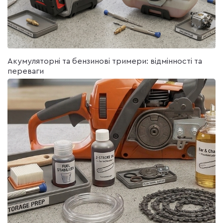
Поршень і кільця;
Колінчастий вал;
Карбюратор;
Циліндр і головка;
Стартер;
Свічки та багато іншого.
Акумуляторні та бензинові тримери: відмінності та
Також наш
магазин запчастин для бензоінструменту
переваги
представляє можливість купити якісні витратні
матеріали. В каталозі можна підібрати підходящу
волосінь, масло для змащування або змішування
бензину, ланцюга і шини. Вся продукція є в постійному
наявності і відправляється поштою по всій території
України.
У нас можна купити
запчастини для
бензоінструменту оптом і в
роздріб
Інтернет-магазин «Спарт» представляє клієнтам два
формати співпраці: роздрібну і оптову купівлю.