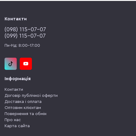
представляє покупцям виключно якісні послуги. Постійні
покупці відзначають наступні 5 причин, чому вони
постійно купують якісні
запчастини для електро та
Контакти
бензоінструменту
саме у нас.
(‎098) 115-07-07
Широкий асортимент. У нашому магазині
(‎099) 115-07-07
представлений величезний вибір запчастин для
електро та бензоінструменту різних виробників.
Пн-Нд: 8:00-17:00
Наш каталог містить всі необхідні деталі для
ремонту і обслуговування вашого інструменту,
будь то бензопила, дриль, кутова шліфувальна
машина або інше обладнання.
Оригінальні деталі. Ми гарантуємо оригінальність
Інформація
і висока якість усіх пропонованих товарів. Всі
деталі поставляються від перевірених виробників,
Контакти
що забезпечує надійність і довговічність вашого
Договір публічної оферти
інструменту після заміни несправних компонентів.
Доставка і оплата
Зручність покупки. Замовляючи деталі у нас, ви
Оптовим клієнтам
економите час і зусилля. Здійснюється продаж
Повернення та обмін
нашим магазином цілодобово, і ви можете
Про нас
зробити замовлення в зручний для вас час, не
Карта сайта
виходячи з будинку або офісу. Просто виберіть
потрібні деталі, оформіть замовлення та ми