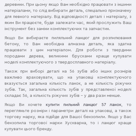
деревини. При цьому якщо Вам необхідно працювати з іншими
матеріалами, то слід вибирати деталь, спеціально призначену
для певного матеріалу. Від відповідності деталі і матеріалу, з
яким Ви працюєте, буде залежати час, який прослужить Ваш
інструмент без заміни комплектуючих та запчастин.
Якщо Ви вибираєте пиляльний ланцюг для розпилювання
бетону, то Вам необхідна алмазна деталь, яка здатна
працювати з цим матеріалом. Для роботи з твердими
породами дерева, великими брусками краще купувати
моделі комплектуючого з твердосплавного матеріалу.
Також при виборі деталі на 56 зубів або інших розмірів
важливо враховувати, що на упаковці комплектуючого
вказується загальна кількість ланок, а не кількість ріжучих
зубів. Так, загальна кількість зубів у представленої моделі
складає 56, а кількість ріжучих зубів – у два рази менше.
Якщо Ви хочете
купити пильний ланцюг 57 ланок
, то
перегляньте розміри і параметри деталі на упаковці, а також
торгову марку, яка підійде для Вашої бензопили. Якщо у Вас
бензопила торгової марки Хускварна, то і ланцюг краще
купувати цього бренду.