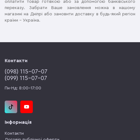
оплатити товар готівкою або за допомогою банківського
переказу. Забрати Ваше замовлення можна в нашому
магазині на Дніпрі або замовити доставку в будь-який регіон
країни – Україна.
Контакти
(‎098) 115-07-07
(‎099) 115-07-07
Пн-Нд: 8:00-17:00
Інформація
Контакти
Договір публічної оферти