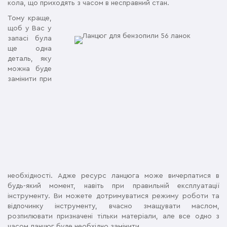
кола, що приходять з часом в несправний стан.
Тому краще,
щоб у Вас у
запасі була
ще одна
деталь, яку
можна буде
замінити при
необхідності. Адже ресурс ланцюга може вичерпатися в
будь-який момент, навіть при правильній експлуатації
інструменту. Ви можете дотримуватися режиму роботи та
відпочинку інструменту, вчасно змащувати маслом,
розпилювати призначені тільки матеріали, але все одно з
часом ланцюг буде необхідно замінити.