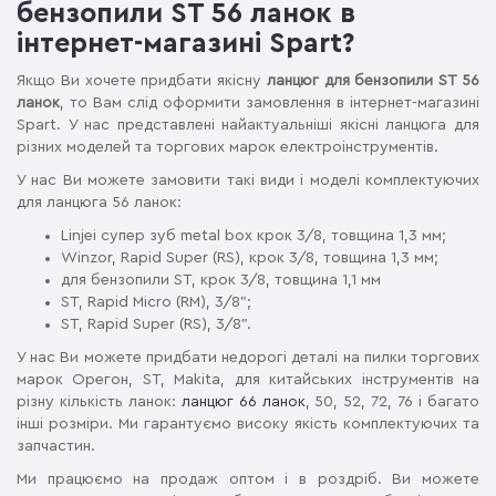
бензопили ST 56 ланок в
інтернет-магазині Spart?
Якщо Ви хочете придбати якісну
ланцюг для бензопили ST 56
ланок
, то Вам слід оформити замовлення в інтернет-магазині
Spart. У нас представлені найактуальніші якісні ланцюга для
різних моделей та торгових марок електроінструментів.
У нас Ви можете замовити такі види і моделі комплектуючих
для ланцюга 56 ланок:
Linjei супер зуб metal box крок 3/8, товщина 1,3 мм;
Winzor, Rapid Super (RS), крок 3/8, товщина 1,3 мм;
для бензопили ST, крок 3/8, товщина 1,1 мм
ST, Rapid Micro (RM), 3/8";
ST, Rapid Super (RS), 3/8".
У нас Ви можете придбати недорогі деталі на пилки торгових
марок Орегон, ST, Makita, для китайських інструментів на
різну кількість ланок:
ланцюг 66 ланок
, 50, 52, 72, 76 і багато
інші розміри. Ми гарантуємо високу якість комплектуючих та
запчастин.
Ми працюємо на продаж оптом і в роздріб. Ви можете