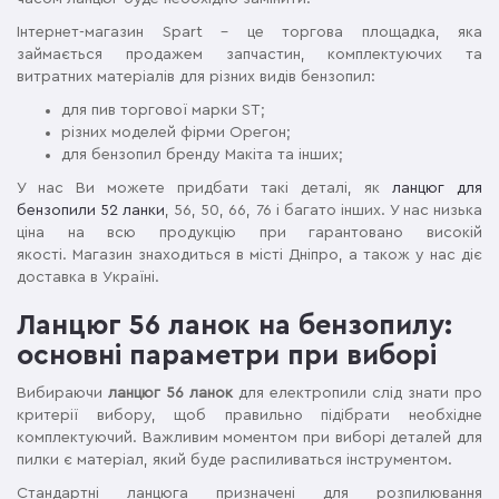
Інтернет-магазин Spart – це торгова площадка, яка
займається продажем запчастин, комплектуючих та
витратних матеріалів для різних видів бензопил:
для пив торгової марки ST;
різних моделей фірми Орегон;
для бензопил бренду Макіта та інших;
У нас Ви можете придбати такі деталі, як
ланцюг для
бензопили 52 ланки
, 56, 50, 66, 76 і багато інших. У нас низька
ціна на всю продукцію при гарантовано високій
якості. Магазин знаходиться в місті Дніпро, а також у нас діє
доставка в Україні.
Ланцюг 56 ланок на бензопилу:
основні параметри при виборі
Вибираючи
ланцюг 56 ланок
для електропили слід знати про
критерії вибору, щоб правильно підібрати необхідне
комплектуючий. Важливим моментом при виборі деталей для
пилки є матеріал, який буде распиливаться інструментом.
Стандартні ланцюга призначені для розпилювання