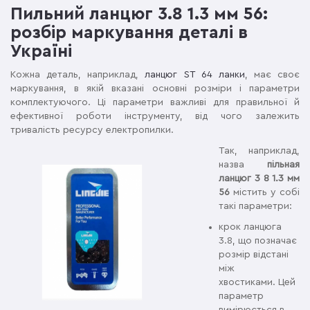
Пильний ланцюг 3.8 1.3 мм 56:
розбір маркування деталі в
Україні
Кожна деталь, наприклад,
ланцюг ST 64 ланки
, має своє
маркування, в якій вказані основні розміри і параметри
комплектуючого. Ці параметри важливі для правильної й
ефективної роботи інструменту, від чого залежить
тривалість ресурсу електропилки.
Так, наприклад,
назва
пільная
ланцюг 3 8 1.3 мм
56
містить у собі
такі параметри:
крок ланцюга
3.8, що позначає
розмір відстані
між
хвостиками. Цей
параметр