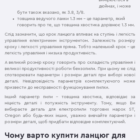
вимірюється в
дюймах, і може
бути також вказано, як 3.8, 3/8.
товщина ведучого ланки 1.3 мм – це параметр, який
говорить про те, що товщина хвостика дорівнює 1.3 мм.
Слід зазначити, що крок ланцюга впливає на ступінь і легкість
управління електричним інструментом. Залежність розміру
кроку і легкості управління пряма. Тобто маленький крок – це
легкість управління і низька продуктивність.
А великий розмір кроку говорить про складність управління і
великої продуктивності роботи бензопили. При цьому не слід
спотворювати параметри і розміри деталі при виборі нової
деталі. Невідповідність параметрів комплектуючого може
призвести до несправності функціонування пилки.
Інший параметр пили – товщина хвостика, відповідає за
міцність деталі і потужність інструменту. Тому, якщо Ви
вибираєте деталь для електропили торгових марок ST,
Oregon або будь-яких інших, уважно вивчайте параметри і
розміри деталі, щоб придбати відповідне комплектуючий.
Чому варто купити ланцюг для