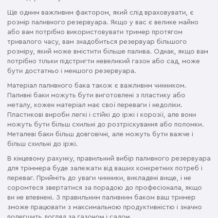
Ще одним важливим фактором, який слід враховувати, є
розмір паливного резервуара. Якщо у вас є велике майно
або вам потрібно використовувати тример протягом
тривалого часу, вам знадобиться резервуар більшого
розміру, який може вмістити більше палива. Однак, якщо вам
потрібно тільки підстригти невеликий газон або сад, може
бути достатньо і меншого резервуара.
Матеріал паливного бака також є важливим чинником.
Паливні баки можуть бути виготовлені з пластику або
металу, кожен матеріал має свої переваги і недоліки.
Пластикові вироби легкі і стійкі до іржі і корозії, але вони
можуть бути більш схильні до розтріскування або поломки.
Металеві баки більш довговічні, але можуть бути важче і
більш схильні до іржі.
В кінцевому рахунку, правильний вибір паливного резервуара
для тріммера буде залежати від ваших конкретних потреб і
переваг. Прийміть до уваги чинники, викладені вище, і не
соромтеся звертатися за порадою до професіонала, якщо
ви не впевнені. З правильним паливним баком ваш тример
зможе працювати з максимальною продуктивністю і значно
полегшить догляд за газоном і садом.