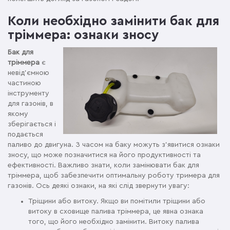
Коли необхідно замінити бак для
тріммера: ознаки зносу
Бак для
тріммера
є
невід'ємною
частиною
інструменту
для газонів, в
якому
зберігається і
подається
паливо до двигуна. З часом на баку можуть з'явитися ознаки
зносу, що може позначитися на його продуктивності та
ефективності. Важливо знати, коли замінювати бак для
тріммера, щоб забезпечити оптимальну роботу тримера для
газонів. Ось деякі ознаки, на які слід звернути увагу:
Тріщини або витоку. Якщо ви помітили тріщини або
витоку в сховище палива тріммера, це явна ознака
того, що його необхідно замінити. Витоку палива