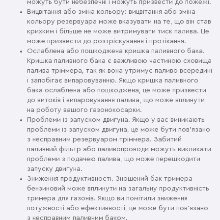
можуть бути небезпечні і можуть призвести до пожежі.
Вицвітання або зміна кольору: вицвітання або зміна
кольору резервуара може вказувати на те, що він став
крихким і більше не може витримувати тиск палива. Це
може призвести до розтріскування і протікання.
Ослаблена або пошкоджена кришка паливного бака.
Кришка паливного бака є важливою частиною сховища
палива тріммера, так як вона утримує паливо всередині
і запобігає випаровуванню. Якщо кришка паливного
бака ослаблена або пошкоджена, це може призвести
до витоків і випаровування палива, що може вплинути
на роботу вашого газонокосарки.
Проблеми із запуском двигуна. Якщо у вас виникають
проблеми із запуском двигуна, це може бути пов'язано
з несправним резервуаром тріммера. Забитий
паливний фільтр або паливопроводи можуть викликати
проблеми з подачею палива, що може перешкодити
запуску двигуна.
Зниження продуктивності. Зношений бак тримера
бензиновий може вплинути на загальну продуктивність
тримера для газонів. Якщо ви помітили зниження
потужності або ефективності, це може бути пов'язано
з несправним паливним баком.