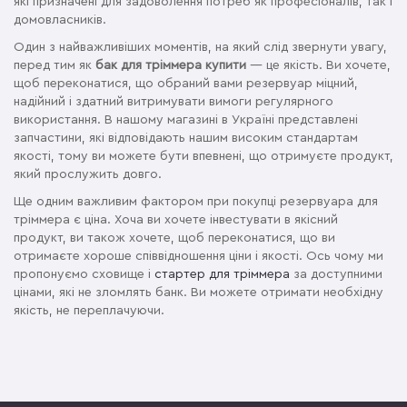
які призначені для задоволення потреб як професіоналів, так і
домовласників.
Один з найважливіших моментів, на який слід звернути увагу,
перед тим як
бак для тріммера купити
— це якість. Ви хочете,
щоб переконатися, що обраний вами резервуар міцний,
надійний і здатний витримувати вимоги регулярного
використання. В нашому магазині в Україні представлені
запчастини, які відповідають нашим високим стандартам
якості, тому ви можете бути впевнені, що отримуєте продукт,
який прослужить довго.
Ще одним важливим фактором при покупці резервуара для
тріммера є ціна. Хоча ви хочете інвестувати в якісний
продукт, ви також хочете, щоб переконатися, що ви
отримаєте хороше співвідношення ціни і якості. Ось чому ми
пропонуємо сховище і
стартер для тріммера
за доступними
цінами, які не зломлять банк. Ви можете отримати необхідну
якість, не переплачуючи.