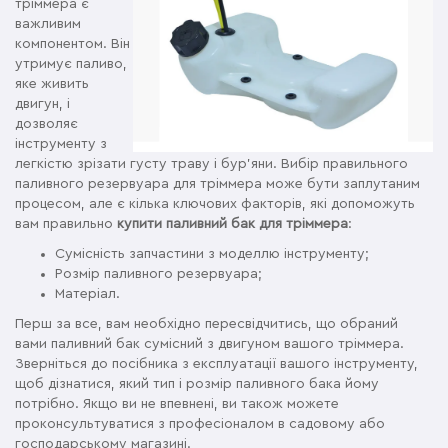
тріммера є
важливим
компонентом. Він
утримує паливо,
яке живить
двигун, і
дозволяє
інструменту з
легкістю зрізати густу траву і бур'яни. Вибір правильного
паливного резервуара для тріммера може бути заплутаним
процесом, але є кілька ключових факторів, які допоможуть
вам правильно
купити паливний бак для тріммера
:
Сумісність запчастини з моделлю інструменту;
Розмір паливного резервуара;
Матеріал.
Перш за все, вам необхідно пересвідчитись, що обраний
вами паливний бак сумісний з двигуном вашого тріммера.
Зверніться до посібника з експлуатації вашого інструменту,
щоб дізнатися, який тип і розмір паливного бака йому
потрібно. Якщо ви не впевнені, ви також можете
проконсультуватися з професіоналом в садовому або
господарському магазині.