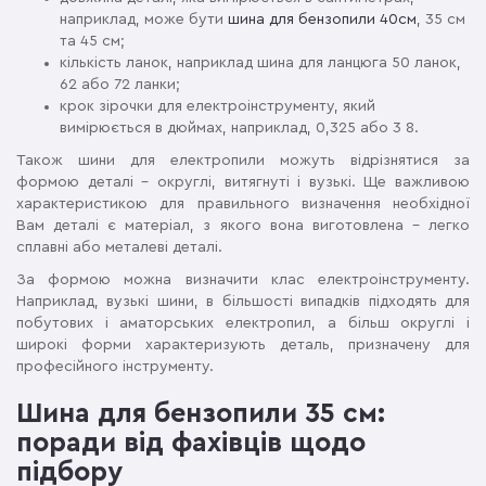
наприклад, може бути
шина для бензопили 40см
, 35 см
та 45 см;
кількість ланок, наприклад шина для ланцюга 50 ланок,
62 або 72 ланки;
крок зірочки для електроінструменту, який
вимірюється в дюймах, наприклад, 0,325 або 3 8.
Також шини для електропили можуть відрізнятися за
формою деталі – округлі, витягнуті і вузькі. Ще важливою
характеристикою для правильного визначення необхідної
Вам деталі є матеріал, з якого вона виготовлена – легко
сплавні або металеві деталі.
За формою можна визначити клас електроінструменту.
Наприклад, вузькі шини, в більшості випадків підходять для
побутових і аматорських електропил, а більш округлі і
широкі форми характеризують деталь, призначену для
професійного інструменту.
Шина для бензопили 35 см:
поради від фахівців щодо
підбору