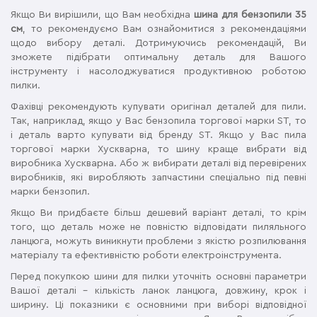
Якщо Ви вирішили, що Вам необхідна
шина для бензопили 35
см
, то рекомендуємо Вам ознайомитися з рекомендаціями
щодо вибору деталі. Дотримуючись рекомендацій, Ви
зможете підібрати оптимальну деталь для Вашого
інструменту і насолоджуватися продуктивною роботою
пилки.
Фахівці рекомендують купувати оригінал деталей для пили.
Так, наприклад, якщо у Вас бензопила торгової марки ST, то
і деталь варто купувати від бренду ST. Якщо у Вас пила
торгової марки Хускварна, то шину краще вибрати від
виробника Хускварна. Або ж вибирати деталі від перевірених
виробників, які виробляють запчастини спеціально під певні
марки бензопил.
Якщо Ви придбаєте більш дешевий варіант деталі, то крім
того, що деталь може не повністю відповідати пиляльного
ланцюга, можуть виникнути проблеми з якістю розпилювання
матеріалу та ефективністю роботи електроінструмента.
Перед покупкою шини для пилки уточніть основні параметри
Вашої деталі – кількість ланок ланцюга, довжину, крок і
ширину. Ці показники є основними при виборі відповідної