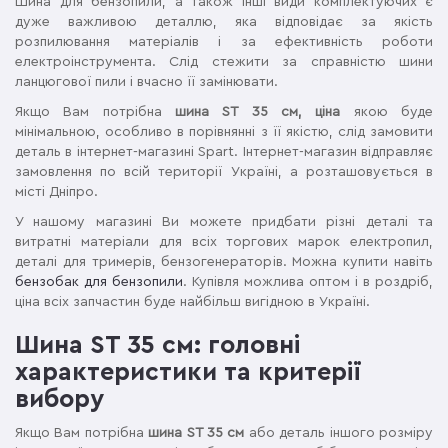
Шина для бензопили, а також інші види комплектуючих є
дуже важливою деталлю, яка відповідає за якість
розпилювання матеріалів і за ефективність роботи
електроінструмента. Слід стежити за справністю шини
ланцюгової пили і вчасно її замінювати.
Якщо Вам потрібна
шина ST 35 см, ціна
якою буде
мінімальною, особливо в порівнянні з її якістю, слід замовити
деталь в інтернет-магазині Spart. Інтернет-магазин відправляє
замовлення по всій території Україні, а розташовується в
місті Дніпро.
У нашому магазині Ви можете придбати різні деталі та
витратні матеріали для всіх торгових марок електропил,
деталі для тримерів, бензогенераторів. Можна купити навіть
бензобак для бензопили
. Купівля можлива оптом і в роздріб,
ціна всіх запчастин буде найбільш вигідною в Україні.
Шина ST 35 см: головні
характеристики та критерії
вибору
Якщо Вам потрібна
шина ST 35 см
або деталь іншого розміру