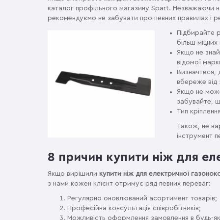
каталог профільного магазину Spart. Незважаючи на
рекомендуємо не забувати про певних правилах і р
Підбирайте р
більш міцних
Якщо не знай
відомої марк
Визначтеся, 
вбереже від 
Якщо не може
забувайте, щ
Тип кріпленн
Також, не в
інструмент п
8 причин купити ніж для ел
Якщо вирішили
купити ніж для електричної газонок
з нами кожен клієнт отримує ряд певних переваг:
Регулярно оновлюваний асортимент товарів;
Професійна консультація співробітників;
Можливість оформлення замовлення в будь-як