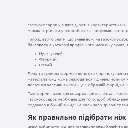
газонокосарок у відповідності з характеристиками п
можна отримати у співробітників профільного магаз
Також, варто знати, що змінні ножі на газонокоса
бензокосу
в каталозі профільного магазину Spart, 
Мульчуючий;
Фігурний;
Прямій.
Лопаті з прямою формою володіють прямокутними кі
матеріалів кінці ножа знаходяться під невеликим кут
лопаті від частини виконані у Z-образній формі, на 
Такі форми ножів для косарок призначені для косінн
газонокосарок необхідна для того, щоб обладнання
подавало в бічний викид і не залишало зрізані травин
Як правильно підібрати ніж
Якщо вибираєте
ніж для газонокосарки Bosch
та не