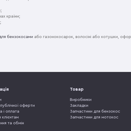
;
нах країни;
;
і для бензокосами
або газонокосарок, волосіні або котушки, офор
ація
Товар
и
Виробники
 публічної оферти
Закладки
а і оплата
Запчастини для бензокос
 клієнтам
Запчастини для мотокос
ння та обмін