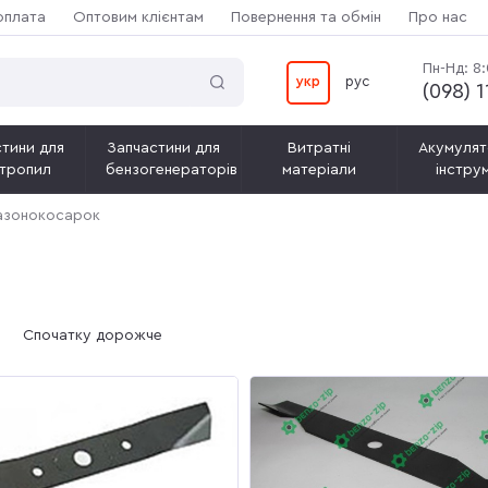
оплата
Оптовим клієнтам
Повернення та обмін
Про нас
Пн-Нд: 8
укр
рус
(‎098) 
тини для
Запчастини для
Витратні
Акумулят
тропил
бензогенераторів
матеріали
інстру
газонокосарок
Спочатку дорожче