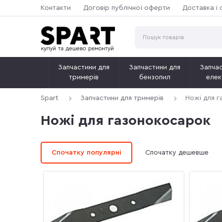
Контакти
Договір публічної оферти
Доставка і 
Запчастини для
Запчастини для
Запчас
тримерів
бензопил
елек
Spart
Запчастини для тримерів
Ножі для 
Ножі для газонокосарок
Спочатку популярні
Спочатку дешевше