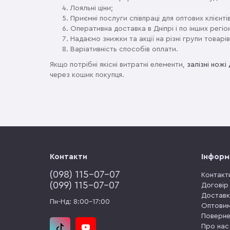
Лояльні ціни;
Приємні послуги співпраці для оптових клієнтів
Оперативна доставка в Дніпрі і по інших регіо
Надаємо знижки та акції на різні групи товарів
Варіативність способів оплати.
Якщо потрібні якісні витратні елементи,
залізні нож
через кошик покупця.
Контакти
Інформ
(‎098) 115-07-07
Контакт
(‎099) 115-07-07
Договір
Доставк
Пн-Нд: 8:00-17:00
Оптовим
Поверне
Про нас