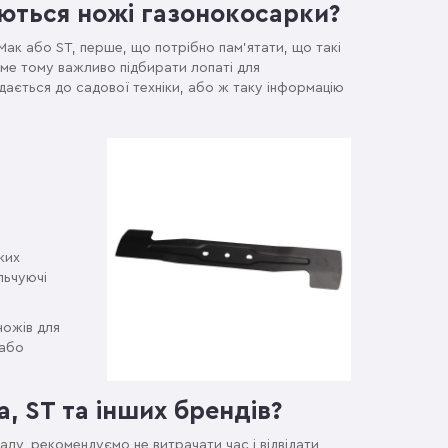
ються ножі газонокосарки?
Мак або ST, перше, що потрібно пам'ятати, що такі
аме тому важливо підбирати лопаті для
одається до садової техніки, або ж таку інформацію
ких
льчуючі
ножів для
 або
, ST та інших брендів?
алу, рекомендуємо не витрачати час і відвідати