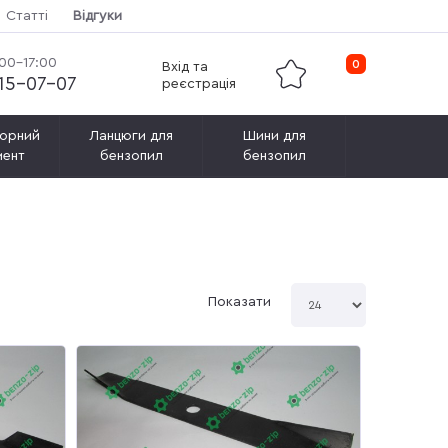
Статті
Відгуки
:00-17:00
0
Вхід та
115-07-07
реєстрація
орний
Ланцюги для
Шини для
мент
бензопил
бензопил
Показати