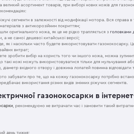
 великий асортимент товарів, при виборі нових ножів для газонок
екомендаціях:
іжучі сегменти в залежності від модифікації мотора. Вся справа в
 матеріалів з антикорозійним покриттям;
шли оригінального ножа, як це не рідко трапляється з
головками 
и, а не самої дешевої китайської версії;
де, як і наскільки часто будете використовувати газонокосарку. 
зайвих витрат;
те зробити вибір на користь того чи іншого ножа, можна зупинит
о такі ножі можуть використовуватися тільки для мульчування або
я, діаметр вхідного отвору і довжина лопатей повинна відповідати
арто забувати про те, що на кожну газонокосарку потрібно вста
ередбачає використання різних видів змінних ріжучих сегментів.
ектричної газонокосарки в інтернет
осарки
, рекомендуємо не витрачати час і замовити такий витратник
ий день тижня;