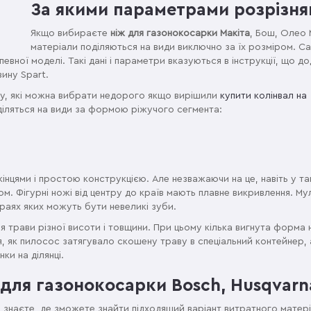
За якими параметрами розрізня
Якщо вибираєте
ніж для газонокосарки Макіта
, Бош, Олео 
матеріали поділяються на види виключно за їх розміром. С
евної моделі. Такі дані і параметри вказуються в інструкції, що д
ину Spart.
рку, які можна вибрати недорого якщо вирішили
купити колінвал на
діляться на види за формою ріжучого сегмента:
нцями і простою конструкцією. Але незважаючи на це, навіть у та
ом. Фігурні ножі від центру до країв мають плавне викривлення. Му
краях яких можуть бути невеликі зуби.
я трави різної висоти і товщини. При цьому кілька вигнута форма 
, як пилосос затягувало скошену траву в спеціальний контейнер,
ки на ділянці.
 для газонокосарки Bosch, Husqvarna
 знаєте, де зможете знайти підходящий варіант витратного матері