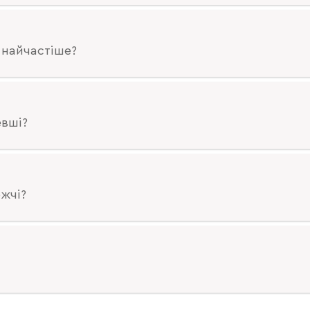
 найчастіше?
евші?
жчі?