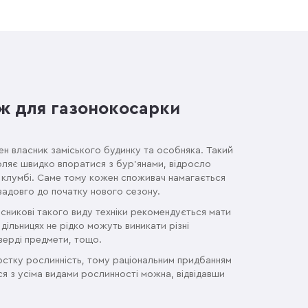
ж для газонокосарки
н власник заміського будинку та особняка. Такий
оляє швидко впоратися з бур'янами, відросло
и клумбі. Саме тому кожен споживач намагається
задовго до початку нового сезону.
сникові такого виду техніки рекомендується мати
 дільницях не рідко можуть виникати різні
тверді предмети, тощо.
стку рослинність, тому раціональним придбанням
ся з усіма видами рослинності можна, відвідавши