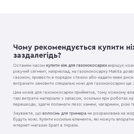
Чому рекомендується купити ні
заздалегідь?
Останнім часом
купити ніж для газонокосарки
вирішує коже
ріжучий сегмент, наприклад, на газонокосарку Makita дозв
газоном, привести в порядок стежки або надати певні рис
витрачати замовити спеціальні ножі для газонокосарки ще 
Ціна ножів для газонокосарки прийнятна, тому кожному вла
такі витратні матеріали з запасом, оскільки при роботах на
перешкоди, здатні поламати лезо: камені, чагарники, різні 
Зауважте, що
волосінь для тримера
не розрахована на жор
будуть ножі. Купити косильні елементи, які можуть впорати
інтернет-магазин Spart в Україні.