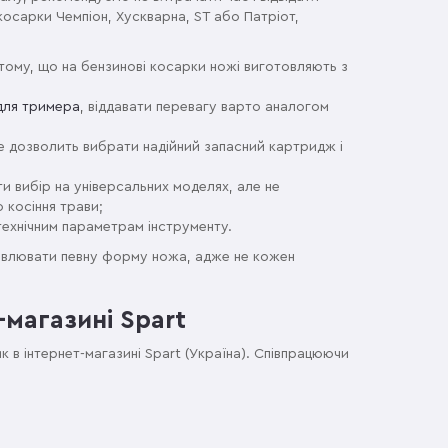
осарки Чемпіон, Хускварна, ST або Патріот,
 тому, що на бензинові косарки ножі виготовляють з
для тримера
, віддавати перевагу варто аналогом
Це дозволить вибрати надійний запасний картридж і
и вибір на універсальних моделях, але не
 косіння трави;
 технічним параметрам інструменту.
новлювати певну форму ножа, адже не кожен
-магазині Spart
 в інтернет-магазині Spart (Україна). Співпрацюючи