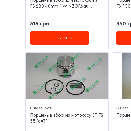
Поршень в зборі для мотокоси ST
Поршен
FS 280 40mm " WINZOR&qu...
FS 450
315 грн
360 г
КУПИТИ
В наявності
В наявн
Поршень в зборі на мотокосу ST FS
Поршен
55 (d=34)