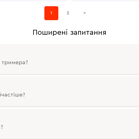
1
2
>
Поширені запитання
я тримера?
йчастіше?
і?