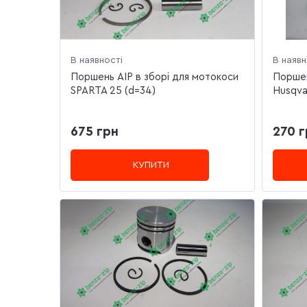
В наявності
В наявн
Поршень AIP в зборі для мотокоси
Поршен
SPARTA 25 (d=34)
Husqva
675 грн
270 г
КУПИТИ