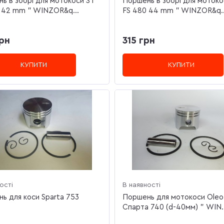
ь в зборі для мотокоси ST
Поршень в зборі для мотоко
 42 mm " WINZOR&q...
FS 480 44 mm " WINZOR&q..
рн
315 грн
КУПИТИ
КУПИТИ
ості
В наявності
ь для коси Sparta 753
Поршень для мотокоси Oleo
Спарта 740 (d-40мм) " WIN..