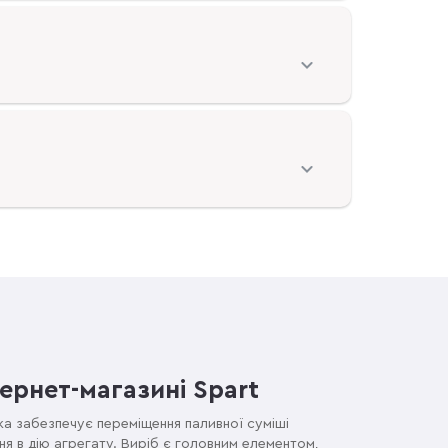
ернет-магазині Spart
ка забезпечує переміщення паливної суміші
ня в дію агрегату. Виріб є головним елементом,