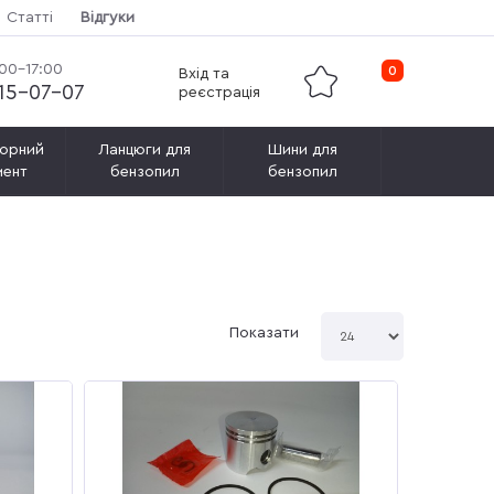
Статті
Відгуки
:00-17:00
0
Вхід та
115-07-07
реєстрація
орний
Ланцюги для
Шини для
мент
бензопил
бензопил
Показати