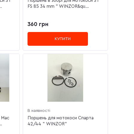
си ST
Поршень в зборі для мотокоси ST
.
FS 85 34 mm " WINZOR&qu...
360 грн
КУПИТИ
В наявності
 Mac
Поршень для мотокоси Спарта
.
42/44 " WINZOR"