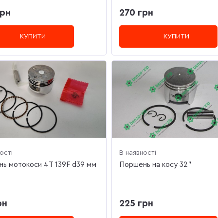
грн
270 грн
КУПИТИ
КУПИТИ
ості
В наявності
ь мотокоси 4T 139F d39 мм
Поршень на косу 32"
рн
225 грн