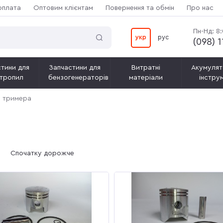
оплата
Оптовим клієнтам
Повернення та обмін
Про нас
Пн-Нд: 8
укр
рус
(‎098) 
тини для
Запчастини для
Витратні
Акумулят
тропил
бензогенераторів
матеріали
інстру
я тримера
Спочатку дорожче