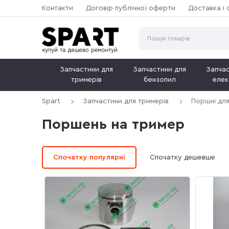
Контакти
Договір публічної оферти
Доставка і 
Запчастини для
Запчастини для
Запчас
тримерів
бензопил
елек
Spart
Запчастини для тримерів
Поршні дл
Поршень на тример
Спочатку популярні
Спочатку дешевше