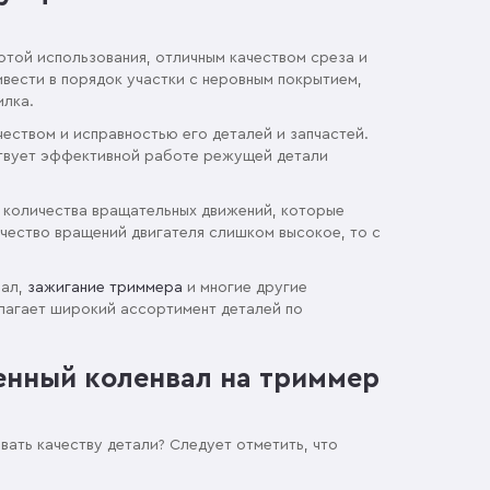
той использования, отличным качеством среза и
ести в порядок участки с неровным покрытием,
илка.
еством и исправностью его деталей и запчастей.
ствует эффективной работе режущей детали
 количества вращательных движений, которые
ичество вращений двигателя слишком высокое, то с
вал,
зажигание триммера
и многие другие
длагает широкий ассортимент деталей по
енный коленвал на триммер
ать качеству детали? Следует отметить, что