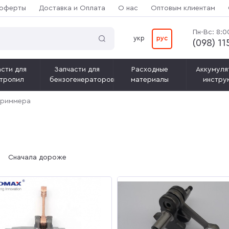
 оферты
Доставка и Оплата
О нас
Оптовым клиентам
Пн-Вс: 8:0
укр
рус
(‎098) 1
сти для
Запчасти для
Расходные
Аккумуля
тропил
бензогенераторов
материалы
инстру
триммера
Сначала дороже