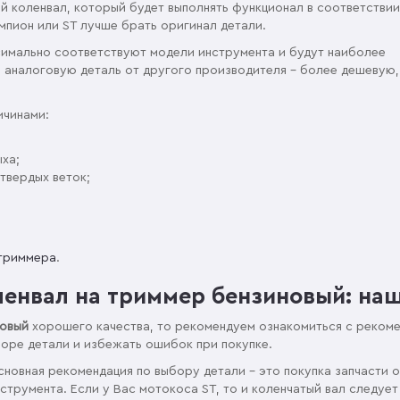
й коленвал, который будет выполнять функционал в соответствии
мпион или ST лучше брать оригинал детали.
ксимально соответствуют модели инструмента и будут наиболее
ть аналоговую деталь от другого производителя – более дешевую,
ичинами:
ыха;
твердых веток;
 триммера
.
ленвал на триммер бензиновый: на
новый
хорошего качества, то рекомендуем ознакомиться с реком
боре детали и избежать ошибок при покупке.
новная рекомендация по выбору детали – это покупка запчасти 
струмента. Если у Вас мотокоса ST, то и коленчатый вал следует