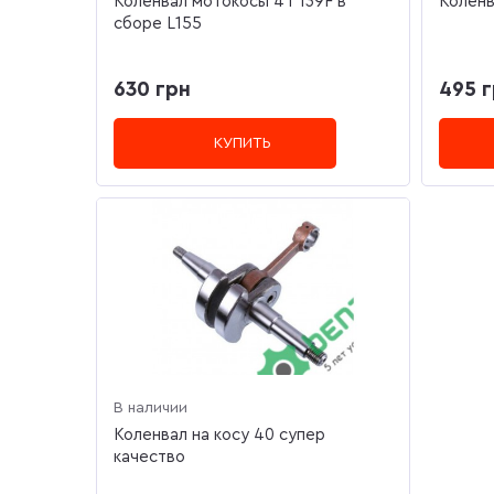
Коленвал мотокосы 4T 139F в
Коленв
сборе L155
630 грн
495 
КУПИТЬ
В наличии
Коленвал на косу 40 супер
качество