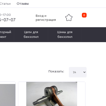
Статьи
Отзывы
0-17:00
0
Вход и
15-07-07
регистрация
торный
Цепи для
Шины для
мент
бензопил
бензопил
Показать: