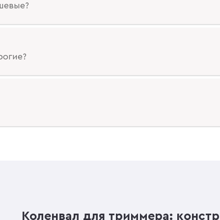
шевые?
рогие?
Коленвал для триммера: конст