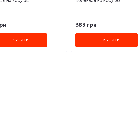
ал на косу 34
Коленвал на косу 36
грн
383 грн
КУПИТЬ
КУПИТЬ