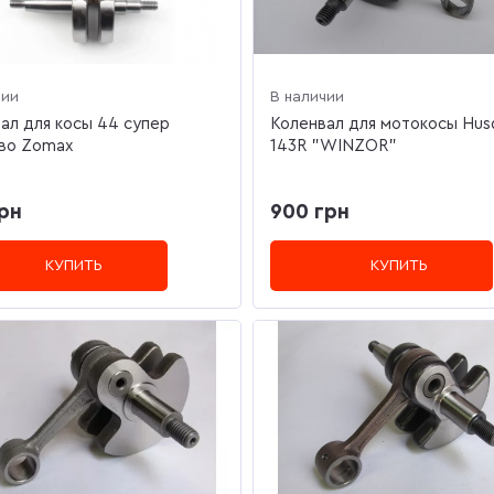
чии
В наличии
ал для косы 44 супер
Коленвал для мотокосы Hus
во Zomax
143R "WINZOR"
рн
900 грн
КУПИТЬ
КУПИТЬ