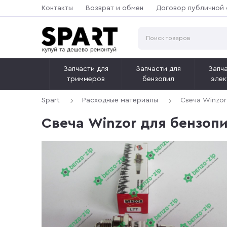
Контакты
Возврат и обмен
Договор публичной
Запчасти для
Запчасти для
Запча
триммеров
бензопил
элек
Spart
Расходные материалы
Свеча Winzor
Свеча Winzor для бензоп