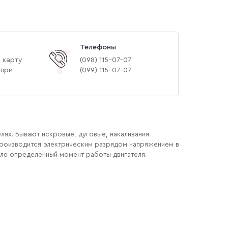
Телефоны
Т
 карту
(‎098) 115-07-07
 при
(‎099) 115-07-07
ях. Бывают искровые, дуговые, накаливания.
производится электрическим разрядом напряжением в
кле определённый момент работы двигателя.