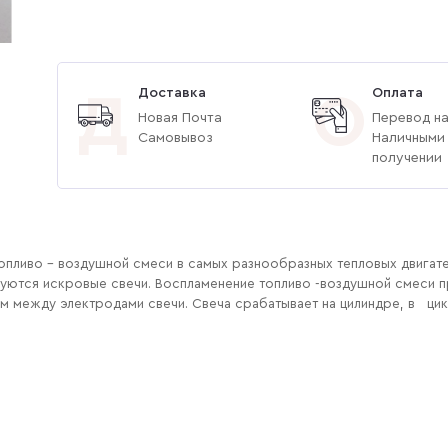
Доставка
Оплата
Д
О
Новая Почта
Перевод на
Самовывоз
Наличными
получении
опливо - воздушной смеси в самых разнообразных тепловых двигател
ьзуются искровые свечи. Воспламенение топливо -воздушной смеси 
им между электродами свечи. Свеча срабатывает на цилиндре, в ци