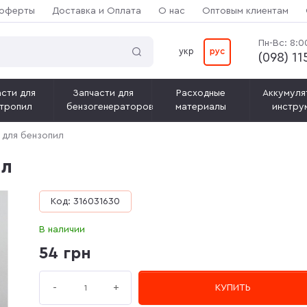
 оферты
Доставка и Оплата
О нас
Оптовым клиентам
Пн-Вс: 8:0
укр
рус
(‎098) 1
сти для
Запчасти для
Расходные
Аккумуля
тропил
бензогенераторов
материалы
инстру
 для бензопил
ил
Код: 316031630
В наличии
54 грн
+
-
КУПИТЬ