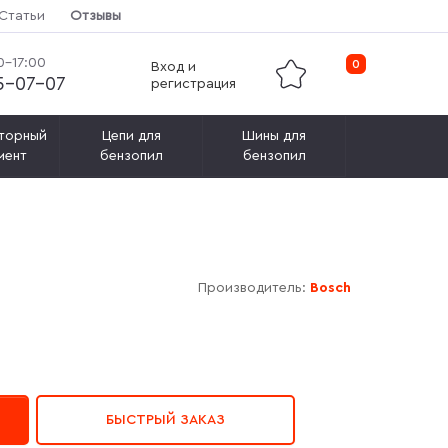
Статьи
Отзывы
0-17:00
0
Вход и
15-07-07
регистрация
торный
Цепи для
Шины для
мент
бензопил
бензопил
Производитель:
Bosch
БЫСТРЫЙ ЗАКАЗ