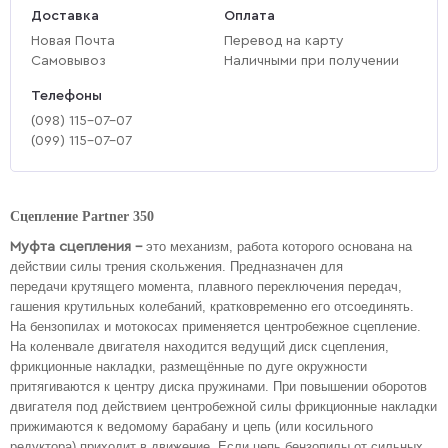
Доставка
Оплата
Новая Почта
Перевод на карту
Самовывоз
Наличными при получении
Телефоны
(‎098) 115-07-07
(‎099) 115-07-07
Сцепление Partner 350
Муфта сцепления –
это механизм, работа которого основана на
действии силы трения скольжения. Предназначен для
передачи крутящего момента, плавного переключения передач,
гашения крутильных колебаний, кратковременно его отсоединять.
На бензопилах и мотокосаx применяется центробежное сцепление.
На коленвале двигателя находится ведущий диск сцепления,
фрикционные накладки, размещённые по дуге окружности
притягиваются к центру диска пружинами. При повышении оборотов
двигателя под действием центробежной силы фрикционные накладки
прижимаются к ведомому барабану и цепь (или косильного
редуктора) приходит в движение. Если цепь бензопилы от сильных