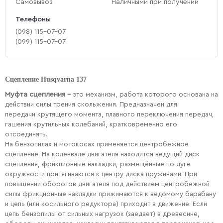
Самовывоз
Наличными при получении
Телефоны
(‎098) 115-07-07
(‎099) 115-07-07
Сцепление Husqvarna 137
Муфта сцепления –
это механизм, работа которого основана на
действии силы трения скольжения. Предназначен для
передачи крутящего момента, плавного переключения передач,
гашения крутильных колебаний, кратковременно его
отсоединять.
На бензопилах и мотокосаx применяется центробежное
сцепление. На коленвале двигателя находится ведущий диск
сцепления, фрикционные накладки, размещённые по дуге
окружности притягиваются к центру диска пружинами. При
повышении оборотов двигателя под действием центробежной
силы фрикционные накладки прижимаются к ведомому барабану
и цепь (или косильного редуктора) приходит в движение. Если
цепь бензопилы от сильных нагрузок (заедает) в древесине,