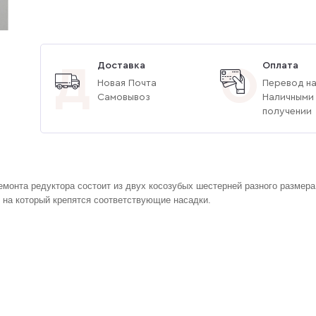
Доставка
Оплата
Д
О
Новая Почта
Перевод на
Самовывоз
Наличными
получении
емонта редуктора состоит из двух косозубых шестерней разного размера
 на который крепятся соответствующие насадки.