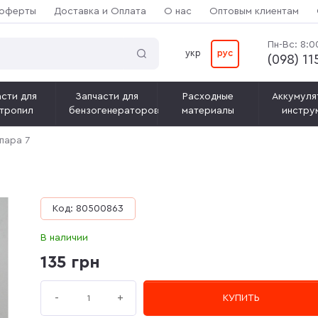
 оферты
Доставка и Оплата
О нас
Оптовым клиентам
Пн-Вс: 8:0
укр
рус
(‎098) 1
сти для
Запчасти для
Расходные
Аккумуля
тропил
бензогенераторов
материалы
инстру
пара 7
Код: 80500863
В наличии
135 грн
+
-
КУПИТЬ