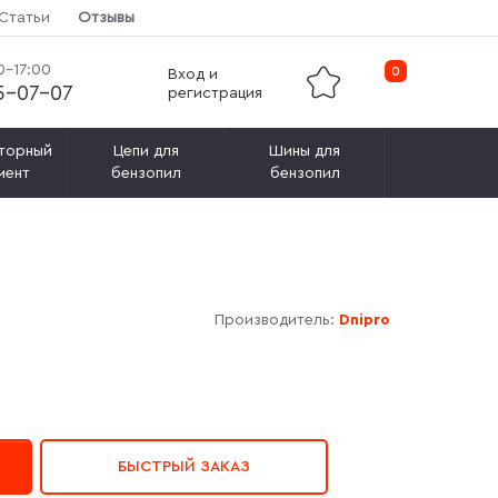
Статьи
Отзывы
0-17:00
0
Вход и
15-07-07
регистрация
торный
Цепи для
Шины для
мент
бензопил
бензопил
Производитель:
Dnipro
БЫСТРЫЙ ЗАКАЗ