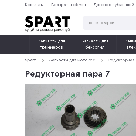
Контакты
Возврат и обмен
Договор публичной
Запчасти для
Запчасти для
Запча
триммеров
бензопил
элек
Spart
Запчасти для мотокос
Редукторная 
Редукторная пара 7