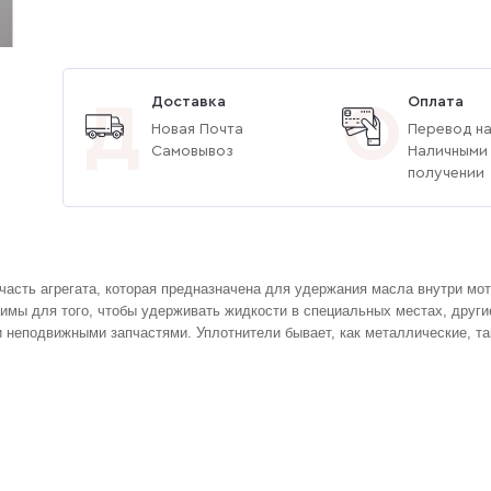
Доставка
Оплата
Д
О
Новая Почта
Перевод на
Самовывоз
Наличными
получении
часть агрегата, которая предназначена для удержания масла внутри мото
имы для того, чтобы удерживать жидкости в специальных местах, другие
 неподвижными запчастями. Уплотнители бывает, как металлические, та