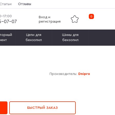
Статьи
Отзывы
0-17:00
0
Вход и
15-07-07
регистрация
торный
Цепи для
Шины для
мент
бензопил
бензопил
Производитель:
Dnipro
БЫСТРЫЙ ЗАКАЗ