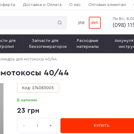
 оферты
Доставка и Оплата
О нас
Оптовым клиентам
Пн-Вс: 8:0
укр
рус
(‎098) 1
сти для
Запчасти для
Расходные
Аккумуля
тропил
бензогенераторов
материалы
инстру
илиндра для мотокосы 40/44
 мотокосы 40/44
Код: 274083005
В наличии
23 грн
+
-
КУПИТЬ