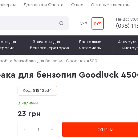
 оферты
Доставка и Оплата
О нас
Оптовым клиентам
Пн-Вс: 8:0
укр
рус
(‎098) 1
сти для
Запчасти для
Расходные
Аккумуля
тропил
бензогенераторов
материалы
инстру
робки бензобака для бензопил Goodluck 4500
ака для бензопил Goodluck 450
Код: 81842534
В наличии
23 грн
+
-
КУПИТЬ