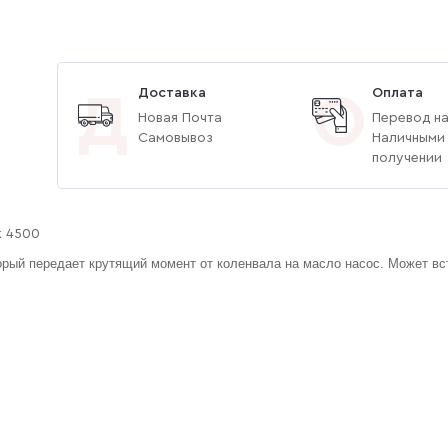
Доставка
Оплата
Д
О
Новая Почта
Перевод на
Самовывоз
Наличными
получении
k 4500
орый передает крутящий момент от коленвала на масло насос. Может вс