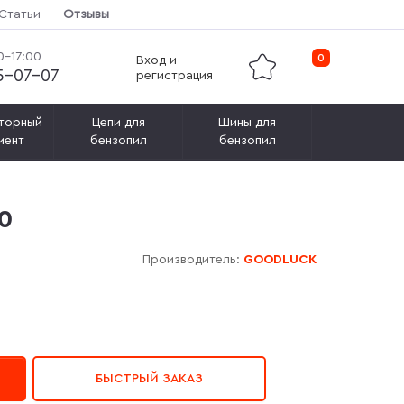
Статьи
Отзывы
0-17:00
0
Вход и
15-07-07
регистрация
торный
Цепи для
Шины для
мент
бензопил
бензопил
0
Производитель:
GOODLUCK
БЫСТРЫЙ ЗАКАЗ