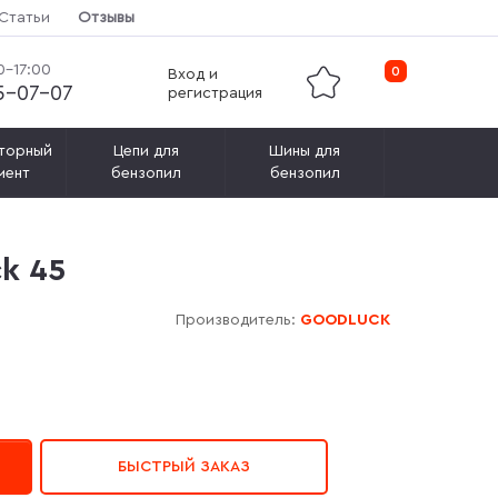
Статьи
Отзывы
0-17:00
0
Вход и
15-07-07
регистрация
торный
Цепи для
Шины для
мент
бензопил
бензопил
k 45
Производитель:
GOODLUCK
БЫСТРЫЙ ЗАКАЗ