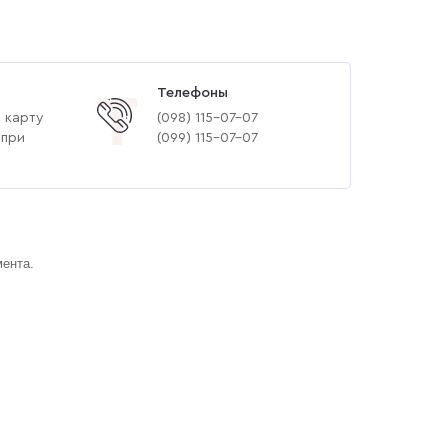
Телефоны
Т
 карту
(‎098) 115-07-07
 при
(‎099) 115-07-07
мента.