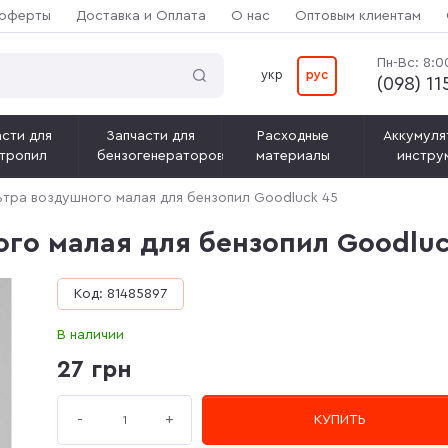
 оферты
Доставка и Оплата
О нас
Оптовым клиентам
Пн-Вс: 8:0
укр
рус
(‎098) 1
сти для
Запчасти для
Расходные
Аккумуля
тропил
бензогенераторов
материалы
инстру
тра воздушного малая для бензопил Goodluck 45
го малая для бензопил Goodluc
Код: 81485897
В наличии
27 грн
+
-
КУПИТЬ