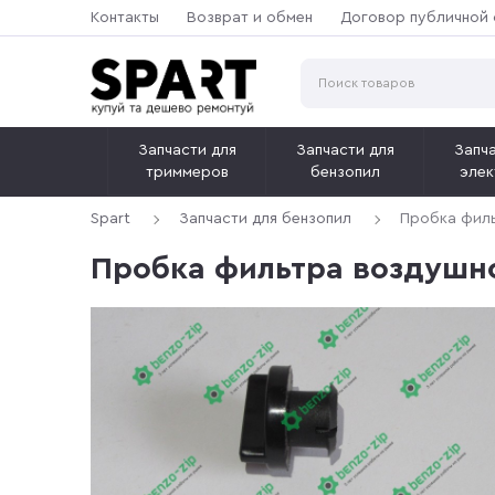
Контакты
Возврат и обмен
Договор публичной
Запчасти для
Запчасти для
Запча
триммеров
бензопил
элек
Spart
Запчасти для бензопил
Пробка филь
Пробка фильтра воздушно