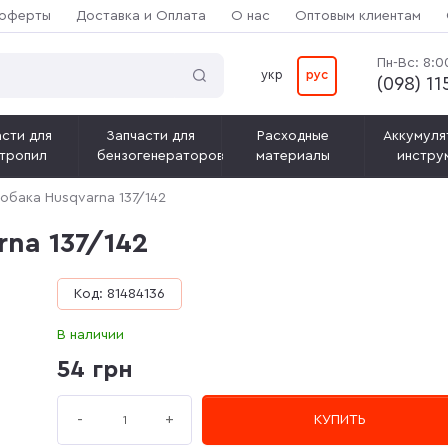
 оферты
Доставка и Оплата
О нас
Оптовым клиентам
Пн-Вс: 8:0
укр
рус
(‎098) 1
сти для
Запчасти для
Расходные
Аккумуля
тропил
бензогенераторов
материалы
инстру
обака Husqvarna 137/142
na 137/142
Код: 81484136
В наличии
54 грн
+
-
КУПИТЬ