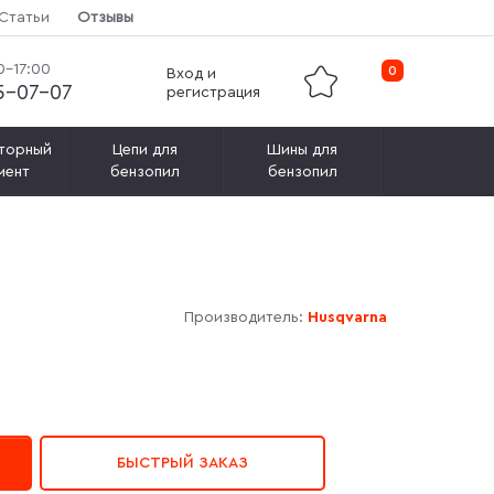
Статьи
Отзывы
0-17:00
0
Вход и
15-07-07
регистрация
торный
Цепи для
Шины для
мент
бензопил
бензопил
Производитель:
Husqvarna
БЫСТРЫЙ ЗАКАЗ