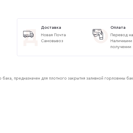
Доставка
Оплата
Д
О
Новая Почта
Перевод на
Самовывоз
Наличными
получении
 бака, предназначен для плотного закрытия заливной горловины бак