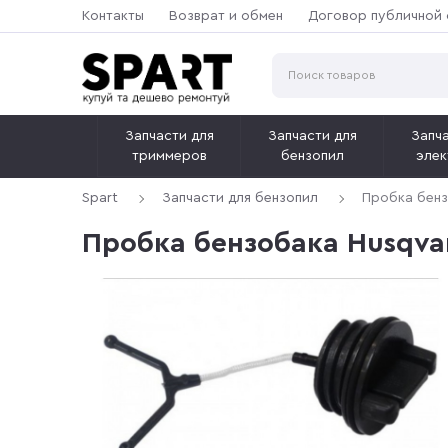
Контакты
Возврат и обмен
Договор публичной
Запчасти для
Запчасти для
Запча
триммеров
бензопил
элек
Spart
Запчасти для бензопил
Пробка бенз
Пробка бензобака Husqvar