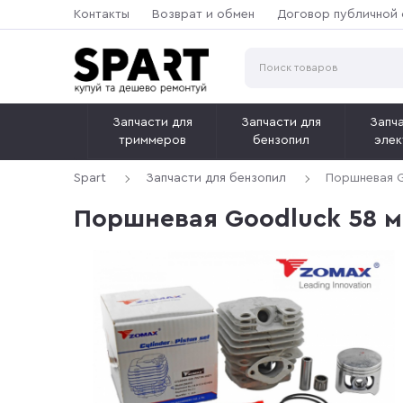
Контакты
Возврат и обмен
Договор публичной
Запчасти для
Запчасти для
Запча
триммеров
бензопил
элек
Spart
Запчасти для бензопил
Поршневая G
Поршневая Goodluck 58 м