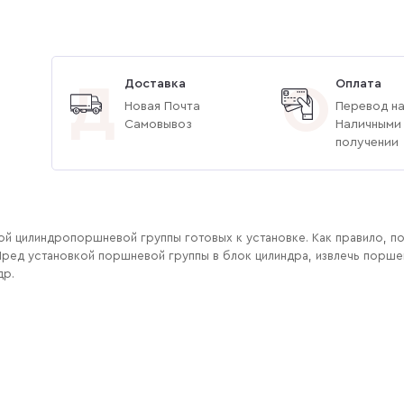
Доставка
Оплата
Д
О
Новая Почта
Перевод на
Самовывоз
Наличными
получении
ой цилиндропоршневой группы готовых к установке. Как правило, п
ред установкой поршневой группы в блок цилиндра, извлечь поршень
др.