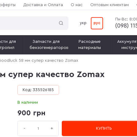
 оферты
Доставка и Оплата
О нас
Оптовым клиентам
Пн-Вс: 8:0
укр
рус
(‎098) 1
сти для
Запчасти для
Расходные
Аккумуля
тропил
бензогенераторов
материалы
инстру
oodluck 58 мм супер качество Zomax
м супер качество Zomax
Код: 335526185
В наличии
900 грн
+
-
КУПИТЬ