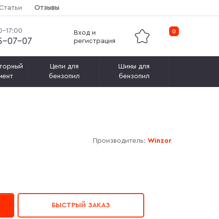
Статьи
Отзывы
0-17:00
0
Вход и
15-07-07
регистрация
торный
Цепи для
Шины для
мент
бензопил
бензопил
Производитель:
Winzor
БЫСТРЫЙ ЗАКАЗ