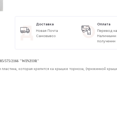
Доставка
Оплата
Д
О
Новая Почта
Перевод на
Самовывоз
Наличными
получении
385/575/2166 "WINZOR"
я пластина, которая крепится ка крышке тормоза, (прижимной крышк