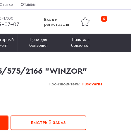
Статьи
Отзывы
0-17:00
0
Вход и
15-07-07
регистрация
торный
Цепи для
Шины для
мент
бензопил
бензопил
"
85/575/2166 "WINZOR"
Производитель:
Husqvarna
БЫСТРЫЙ ЗАКАЗ