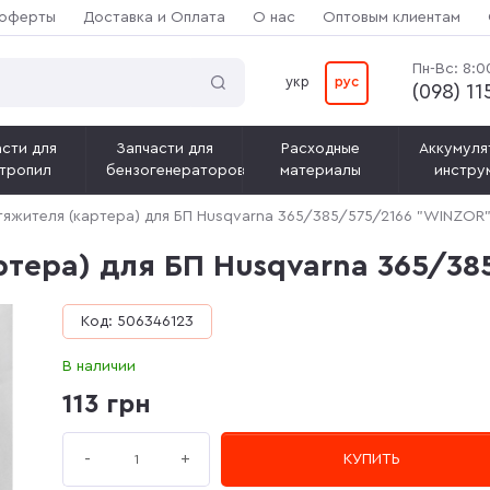
 оферты
Доставка и Оплата
О нас
Оптовым клиентам
Пн-Вс: 8:0
укр
рус
(‎098) 1
сти для
Запчасти для
Расходные
Аккумуля
тропил
бензогенераторов
материалы
инстру
тяжителя (картера) для БП Husqvarna 365/385/575/2166 "WINZOR
ртера) для БП Husqvarna 365/3
Код: 506346123
В наличии
113 грн
+
-
КУПИТЬ