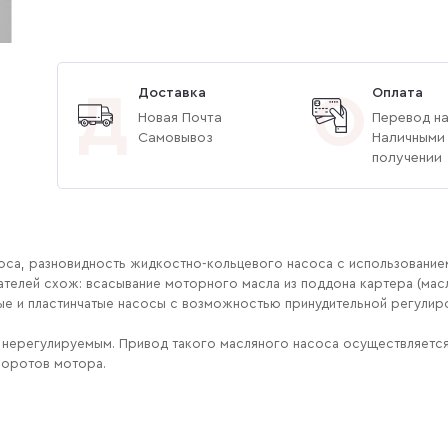
Доставка
Оплата
Д
О
Новая Почта
Перевод на
Самовывоз
Наличными
получении
оса, разновидность жидкостно-кольцевого насоса с использование
телей схож: всасывание моторного масла из поддона картера (масля
е и пластинчатые насосы с возможностью принудительной регулиров
 нерегулируемым. Привод такого масляного насоса осуществляется о
оборотов мотора.