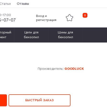
Статьи
Отзывы
0-17:00
0
Вход и
15-07-07
регистрация
торный
Цепи для
Шины для
мент
бензопил
бензопил
Производитель:
GOODLUCK
БЫСТРЫЙ ЗАКАЗ