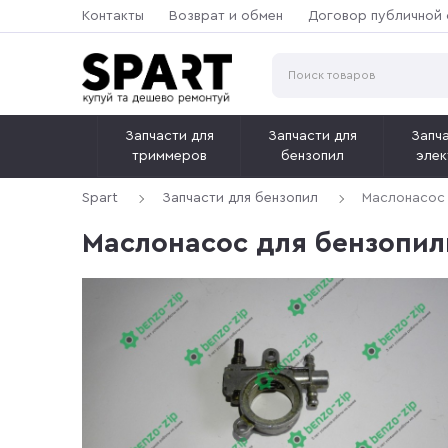
Контакты
Возврат и обмен
Договор публичной
Запчасти для
Запчасти для
Запча
триммеров
бензопил
элек
Spart
Запчасти для бензопил
Маслонасос 
Маслонасос для бензопил