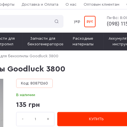
 оферты
Доставка и Оплата
О нас
Оптовым клиентам
Пн-Вс: 8:0
укр
рус
(‎098) 1
сти для
Запчасти для
Расходные
Аккумуля
тропил
бензогенераторов
материалы
инстру
для бензопилы Goodluck 3800
ы Goodluck 3800
Код: 80871260
В наличии
135 грн
+
-
КУПИТЬ