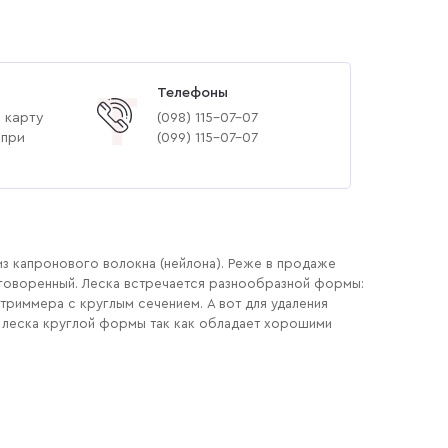
Телефоны
Т
 карту
(‎098) 115-07-07
 при
(‎099) 115-07-07
из капронового волокна (нейлона). Реже в продаже
оговоренный. Леска встречается разнообразной формы:
триммера с круглым сечением. А вот для удаления
я леска круглой формы так как обладает хорошими