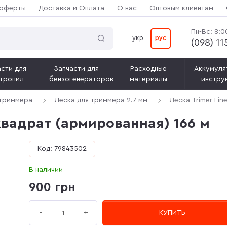
 оферты
Доставка и Оплата
О нас
Оптовым клиентам
Пн-Вс: 8:0
укр
рус
(‎098) 1
сти для
Запчасти для
Расходные
Аккумуля
тропил
бензогенераторов
материалы
инстру
 триммера
Леска для триммера 2.7 мм
Леска Trimer Lin
 квадрат (армированная) 166 м
Код: 79843502
В наличии
900 грн
+
-
КУПИТЬ