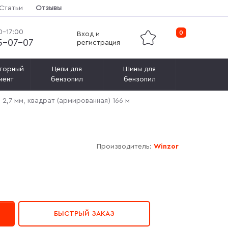
Статьи
Отзывы
0-17:00
0
Вход и
15-07-07
регистрация
торный
Цепи для
Шины для
мент
бензопил
бензопил
e 2,7 мм, квадрат (армированная) 166 м
Производитель:
Winzor
БЫСТРЫЙ ЗАКАЗ