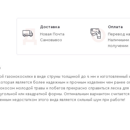
Доставка
Оплата
Д
О
Новая Почта
Перевод на
Самовывоз
Наличными
получении
м
й газонокосилки в виде струны толщиной до 4 мм и изготовленный 
, которая является более надежным и прочным изделием чем ранее 
 покосом молодой травы и побегов прекрасно справиться леска для 
иугольной или квадратной формы. Оптимальным вариантом считаетс
венным недостатком этого вида является сильный шум при работе!