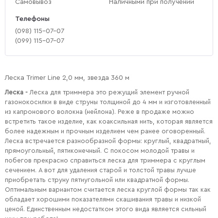
Самовывоз
Наличными при получении
Телефоны
(‎098) 115-07-07
(‎099) 115-07-07
Леска Trimer Line 2,0 мм, звезда 360 м
Леска -
Леска для триммера это режущий элемент ручной
газонокосилки в виде струны толщиной до 4 мм и изготовленный
из капронового волокна (нейлона). Реже в продаже можно
встретить такое изделие, как коаксильная нить, которая является
более надежным и прочным изделием чем ранее оговоренный.
Леска встречается разнообразной формы: круглый, квадратный,
прямоугольный, пятиконечный. С покосом молодой травы и
побегов прекрасно справиться леска для триммера с круглым
сечением. А вот для удаления старой и толстой травы лучше
приобретать струну пятиугольной или квадратной формы.
Оптимальным вариантом считается леска круглой формы так как
обладает хорошими показателями скашивания травы и низкой
ценой. Единственным недостатком этого вида является сильный