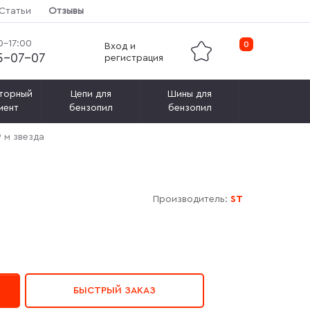
Статьи
Отзывы
0-17:00
0
Вход и
15-07-07
регистрация
торный
Цепи для
Шины для
мент
бензопил
бензопил
9 м звезда
Производитель:
ST
БЫСТРЫЙ ЗАКАЗ