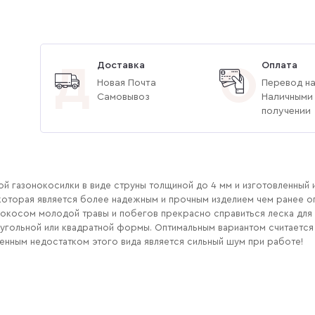
Доставка
Оплата
Д
О
Новая Почта
Перевод на
Самовывоз
Наличными
получении
й газонокосилки в виде струны толщиной до 4 мм и изготовленный 
, которая является более надежным и прочным изделием чем ранее 
 покосом молодой травы и побегов прекрасно справиться леска для 
иугольной или квадратной формы. Оптимальным вариантом считаетс
венным недостатком этого вида является сильный шум при работе!