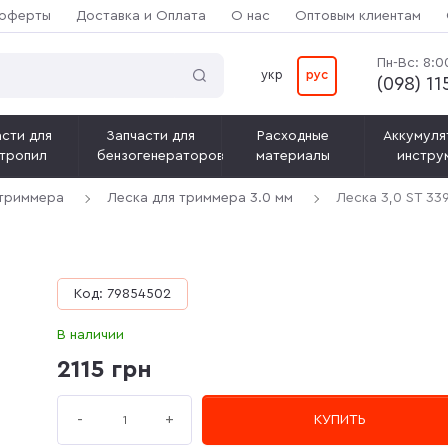
 оферты
Доставка и Оплата
О нас
Оптовым клиентам
Пн-Вс: 8:0
укр
рус
(‎098) 1
сти для
Запчасти для
Расходные
Аккумуля
тропил
бензогенераторов
материалы
инстру
 триммера
Леска для триммера 3.0 мм
Леска 3,0 ST 33
Код: 79854502
В наличии
2115 грн
+
-
КУПИТЬ