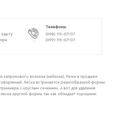
Телефоны
Т
 карту
(‎098) 115-07-07
 при
(‎099) 115-07-07
из капронового волокна (нейлона). Реже в продаже
оговоренный. Леска встречается разнообразной формы:
триммера с круглым сечением. А вот для удаления
я леска круглой формы так как обладает хорошими