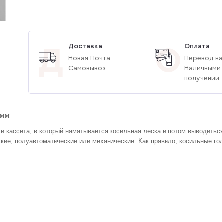
Доставка
Оплата
Д
О
Новая Почта
Перевод на
Самовывоз
Наличными
получении
 мм
и кассета, в который наматывается косильная леска и потом выводиться
кие, полуавтоматические или механические. Как правило, косильные гол