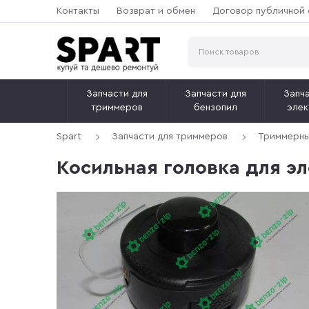
Контакты
Возврат и обмен
Договор публичной
Запчасти для
Запчасти для
Запча
триммеров
бензопил
элек
Spart
Запчасти для триммеров
Триммерны
Косильная головка для э