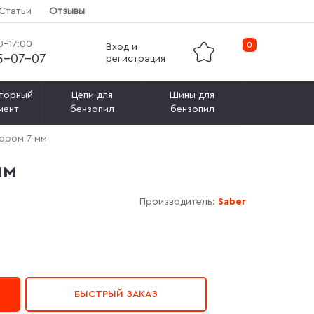
Статьи
Отзывы
0-17:00
0
Вход и
15-07-07
регистрация
торный
Цепи для
Шины для
мент
бензопил
бензопил
ором 7 мм
мм
Производитель:
Saber
БЫСТРЫЙ ЗАКАЗ