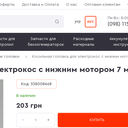
 оферты
Доставка и Оплата
О нас
Оптовым клиентам
Пн-Вс: 8:0
укр
рус
(‎098) 1
сти для
Запчасти для
Расходные
Аккумуля
тропил
бензогенераторов
материалы
инстру
е головки
Косильная головка для электрокос с нижним мот
лектрокос с нижним мотором 7 
Код: 328008668
В наличии
203 грн
+
-
КУПИТЬ