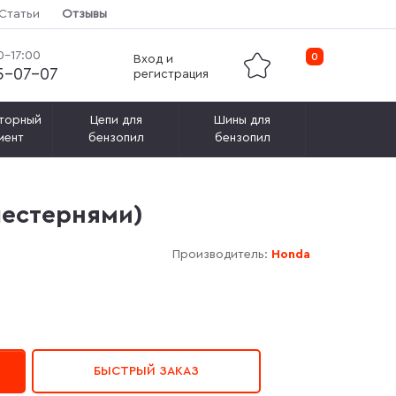
Статьи
Отзывы
0-17:00
0
Вход и
15-07-07
регистрация
торный
Цепи для
Шины для
мент
бензопил
бензопил
шестернями)
Производитель:
Honda
БЫСТРЫЙ ЗАКАЗ