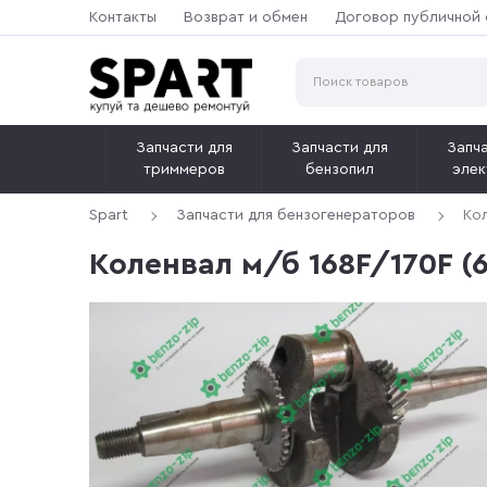
Контакты
Возврат и обмен
Договор публичной
Запчасти для
Запчасти для
Запча
триммеров
бензопил
элек
Spart
Запчасти для бензогенераторов
Кол
Коленвал м/б 168F/170F (