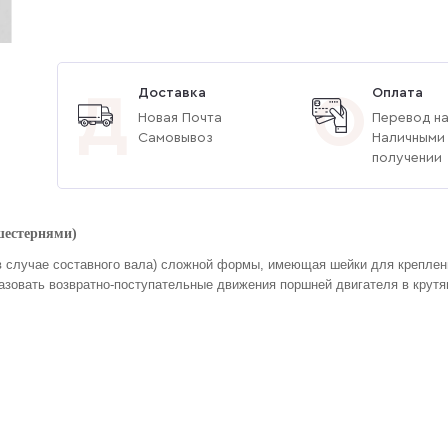
Доставка
Оплата
Д
О
Новая Почта
Перевод на
Самовывоз
Наличными
получении
 шестернями)
в случае составного вала) сложной формы, имеющая шейки для креплени
разовать возвратно-поступательные движения поршней двигателя в крут