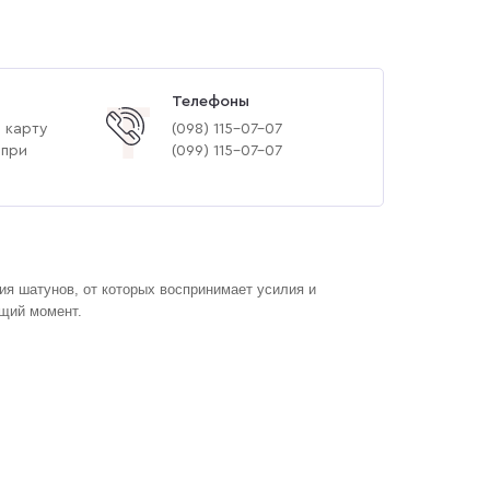
Телефоны
Т
 карту
(‎098) 115-07-07
 при
(‎099) 115-07-07
я шатунов, от которых воспринимает усилия и
ящий момент.