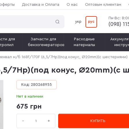
 оферты
Доставка и Оплата
О нас
Оптовым клиентам
Пн-Вс: 8:0
укр
рус
(‎098) 1
сти для
Запчасти для
Расходные
Аккумуля
тропил
бензогенераторов
материалы
инстру
енвал м/б 168F/170F (6,5/7Hp)(под конус, Ø20mm)(c шестернями)
6,5/7Hp)(под конус, Ø20mm)(c 
Код: 280268955
Нет в наличии
675 грн
+
-
КУПИТЬ