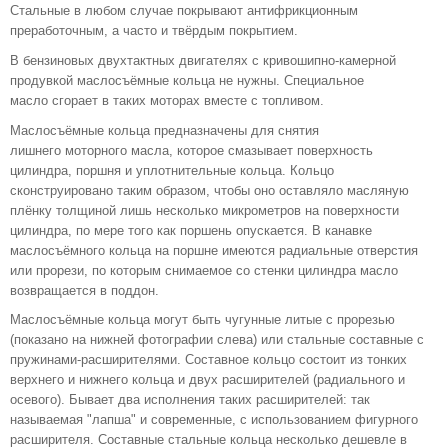
Стальные в любом случае покрывают антифрикционным
преработочным, а часто и твёрдым покрытием.
В бензиновых двухтактных двигателях с кривошипно-камерной
продувкой маслосъёмные кольца не нужны. Специальное
масло сгорает в таких моторах вместе с топливом.
Маслосъёмные кольца предназначены для снятия
лишнего моторного масла, которое смазывает поверхность
цилиндра, поршня и уплотнительные кольца. Кольцо
сконструировано таким образом, чтобы оно оставляло масляную
плёнку толщиной лишь несколько микрометров на поверхности
цилиндра, по мере того как поршень опускается. В канавке
маслосъёмного кольца на поршне имеются радиальные отверстия
или прорези, по которым снимаемое со стенки цилиндра масло
возвращается в поддон.
Маслосъёмные кольца могут быть чугунные литые с прорезью
(показано на нижней фотографии слева) или стальные составные с
пружинами-расширителями. Составное кольцо состоит из тонких
верхнего и нижнего кольца и двух расширителей (радиального и
осевого). Бывает два исполнения таких расширителей: так
называемая "лапша" и современные, с использованием фигурного
расширителя. Составные стальные кольца несколько дешевле в