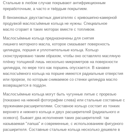
Стальные в любом случае покрывают антифрикционным
преработочным, а часто и твёрдым покрытием.
В бензиновых двухтактных двигателях с кривошипно-камерной
продувкой маслосъёмные кольца не нужны. Специальное
масло сгорает в таких моторах вместе с топливом.
Маслосъёмные кольца предназначены для снятия
лишнего моторного масла, которое смазывает поверхность
цилиндра, поршня и уплотнительные кольца. Кольцо
сконструировано таким образом, чтобы оно оставляло масляную
плёнку толщиной лишь несколько микрометров на поверхности
цилиндра, по мере того как поршень опускается. В канавке
маслосъёмного кольца на поршне имеются радиальные отверстия
или прорези, по которым снимаемое со стенки цилиндра масло
возвращается в поддон.
Маслосъёмные кольца могут быть чугунные литые с прорезью
(показано на нижней фотографии слева) или стальные составные с
пружинами-расширителями. Составное кольцо состоит из тонких
верхнего и нижнего кольца и двух расширителей (радиального и
осевого). Бывает два исполнения таких расширителей: так
называемая "лапша" и современные, с использованием фигурного
расширителя. Составные стальные кольца несколько дешевле в