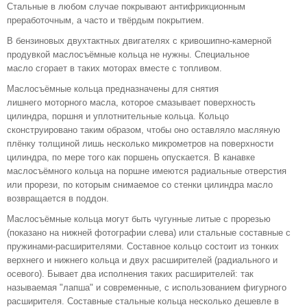
Стальные в любом случае покрывают антифрикционным
преработочным, а часто и твёрдым покрытием.
В бензиновых двухтактных двигателях с кривошипно-камерной
продувкой маслосъёмные кольца не нужны. Специальное
масло сгорает в таких моторах вместе с топливом.
Маслосъёмные кольца предназначены для снятия
лишнего моторного масла, которое смазывает поверхность
цилиндра, поршня и уплотнительные кольца. Кольцо
сконструировано таким образом, чтобы оно оставляло масляную
плёнку толщиной лишь несколько микрометров на поверхности
цилиндра, по мере того как поршень опускается. В канавке
маслосъёмного кольца на поршне имеются радиальные отверстия
или прорези, по которым снимаемое со стенки цилиндра масло
возвращается в поддон.
Маслосъёмные кольца могут быть чугунные литые с прорезью
(показано на нижней фотографии слева) или стальные составные с
пружинами-расширителями. Составное кольцо состоит из тонких
верхнего и нижнего кольца и двух расширителей (радиального и
осевого). Бывает два исполнения таких расширителей: так
называемая "лапша" и современные, с использованием фигурного
расширителя. Составные стальные кольца несколько дешевле в