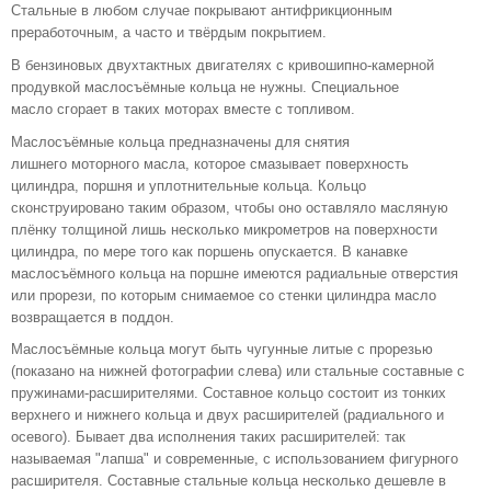
Стальные в любом случае покрывают антифрикционным
преработочным, а часто и твёрдым покрытием.
В бензиновых двухтактных двигателях с кривошипно-камерной
продувкой маслосъёмные кольца не нужны. Специальное
масло сгорает в таких моторах вместе с топливом.
Маслосъёмные кольца предназначены для снятия
лишнего моторного масла, которое смазывает поверхность
цилиндра, поршня и уплотнительные кольца. Кольцо
сконструировано таким образом, чтобы оно оставляло масляную
плёнку толщиной лишь несколько микрометров на поверхности
цилиндра, по мере того как поршень опускается. В канавке
маслосъёмного кольца на поршне имеются радиальные отверстия
или прорези, по которым снимаемое со стенки цилиндра масло
возвращается в поддон.
Маслосъёмные кольца могут быть чугунные литые с прорезью
(показано на нижней фотографии слева) или стальные составные с
пружинами-расширителями. Составное кольцо состоит из тонких
верхнего и нижнего кольца и двух расширителей (радиального и
осевого). Бывает два исполнения таких расширителей: так
называемая "лапша" и современные, с использованием фигурного
расширителя. Составные стальные кольца несколько дешевле в