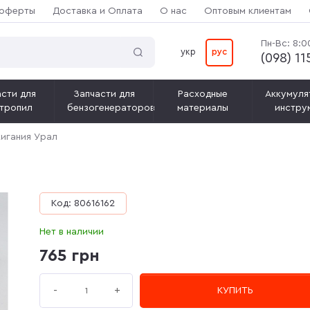
 оферты
Доставка и Оплата
О нас
Оптовым клиентам
Пн-Вс: 8:0
укр
рус
(‎098) 1
сти для
Запчасти для
Расходные
Аккумуля
тропил
бензогенераторов
материалы
инстру
игания Урал
Код: 80616162
Нет в наличии
765 грн
+
-
КУПИТЬ