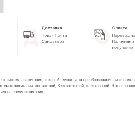
Доставка
Оплата
Д
О
Новая Почта
Перевод на
Самовывоз
Наличными
получении
нт системы зажигания, который служит для преобразования низковольтн
стемах зажигания: контактной, бесконтактной, электронной. Это основна
ьса на свечу зажигания.