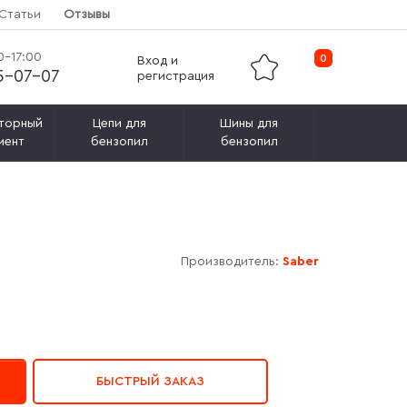
Статьи
Отзывы
0-17:00
0
Вход и
15-07-07
регистрация
торный
Цепи для
Шины для
мент
бензопил
бензопил
Производитель:
Saber
БЫСТРЫЙ ЗАКАЗ