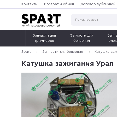
Контакты
Возврат и обмен
Договор публичной
Запчасти для
Запчасти для
Запча
триммеров
бензопил
элек
Spart
Запчасти для бензопил
Катушка заж
Катушка зажигания Урал