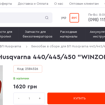
 оферты
Доставка и Оплата
О нас
Оптовым клиентам
Пн-Вс: 8:0
укр
рус
(‎098) 1
сти для
Запчасти для
Расходные
Аккумуля
тропил
бензогенераторов
материалы
инстру
 БП Husqvarna
Бензобак в сборе для БП Husqvarna 440/445
 Husqvarna 440/445/450 "WINZO
Код: 2584526
В наличии
1620 грн
+
-
КУПИТЬ