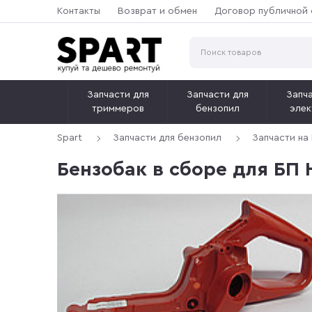
Контакты
Возврат и обмен
Договор публичной
Запчасти для
Запчасти для
Запча
триммеров
бензопил
элек
Spart
Запчасти для бензопил
Запчасти на
Бензобак в сборе для БП