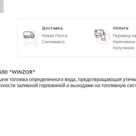
Доставка
Оплата
Д
О
Новая Почта
Перевод на
Самовывоз
Наличными
получении
/450 "WINZOR"
одачи топлива определенного вида, предотвращающая утечк
рхности заливной горловиной и выходами на топливную сис