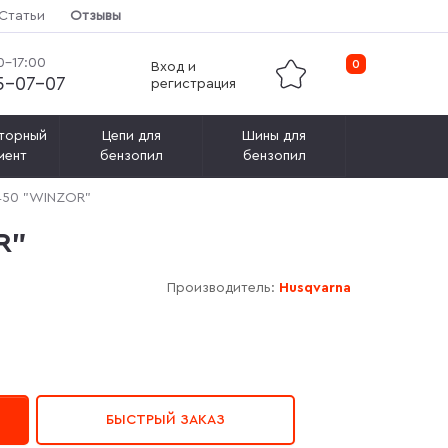
Статьи
Отзывы
0-17:00
0
Вход и
15-07-07
регистрация
торный
Цепи для
Шины для
мент
бензопил
бензопил
/450 "WINZOR"
R"
Производитель:
Husqvarna
БЫСТРЫЙ ЗАКАЗ